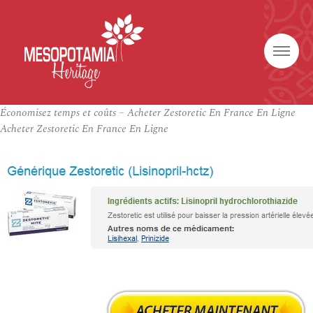
Économisez temps et coûts – Acheter Zestoretic En France En Ligne
Acheter Zestoretic En France En Ligne