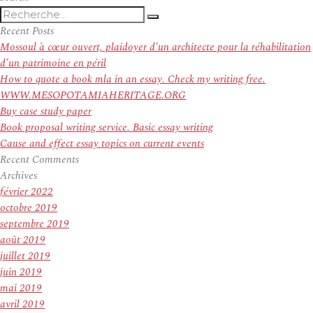
Recherche
Recherche
pour
Recent Posts
:
Mossoul à cœur ouvert, plaidoyer d’un architecte pour la réhabilitation
d’un patrimoine en péril
How to quote a book mla in an essay. Check my writing free.
WWW.MESOPOTAMIAHERITAGE.ORG
Buy case study paper
Book proposal writing service. Basic essay writing
Cause and effect essay topics on current events
Recent Comments
Archives
février 2022
octobre 2019
septembre 2019
août 2019
juillet 2019
juin 2019
mai 2019
avril 2019