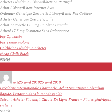
Achetez Générique Lisinopril-hctz Le Portugal
Achat Lisinopril-hctz Internet Avis
Ordonner Générique Zestoretic Lisinopril-hctz Peu Coûteux
Acheter Générique Zestoretic Lille
Achat Zestoretic 17.5 mg En Ligne Canada
Acheté 17.5 mg Zestoretic Sans Ordonnance
buy Ofloxacin
buy Triamcinolone
Colchicine Générique Acheter
cheap Cialis Black
93HbJ
Auteur
Publié
le
acti
25 avril 2019
25 avril 2019
Navigation
Article
Précédent
Internationale Pharmacie. Achat Sumatriptan Livraison
de
précédent :
Rapide. Livraison dans le monde rapide
l’article
Article
Suivant
Acheter Sildenafil Citrate En Ligne France – Pilules génériques
suivant :
en ligne
Search