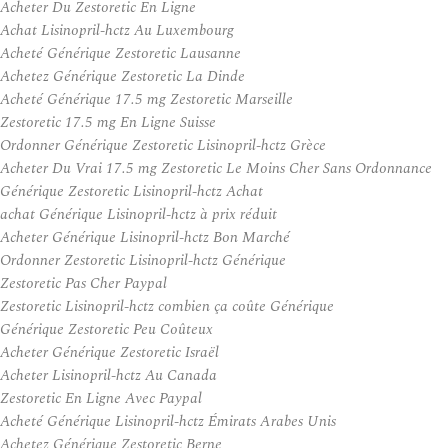
Acheter Du Zestoretic En Ligne
Achat Lisinopril-hctz Au Luxembourg
Acheté Générique Zestoretic Lausanne
Achetez Générique Zestoretic La Dinde
Acheté Générique 17.5 mg Zestoretic Marseille
Zestoretic 17.5 mg En Ligne Suisse
Ordonner Générique Zestoretic Lisinopril-hctz Grèce
Acheter Du Vrai 17.5 mg Zestoretic Le Moins Cher Sans Ordonnance
Générique Zestoretic Lisinopril-hctz Achat
achat Générique Lisinopril-hctz à prix réduit
Acheter Générique Lisinopril-hctz Bon Marché
Ordonner Zestoretic Lisinopril-hctz Générique
Zestoretic Pas Cher Paypal
Zestoretic Lisinopril-hctz combien ça coûte Générique
Générique Zestoretic Peu Coûteux
Acheter Générique Zestoretic Israël
Acheter Lisinopril-hctz Au Canada
Zestoretic En Ligne Avec Paypal
Acheté Générique Lisinopril-hctz Émirats Arabes Unis
Achetez Générique Zestoretic Berne