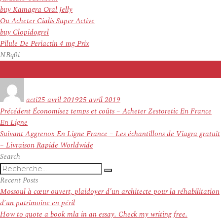
buy Kamagra Oral Jelly
Ou Acheter Cialis Super Active
buy Clopidogrel
Pilule De Periactin 4 mg Prix
NBq0i
Auteur
Publié
le
acti
25 avril 2019
25 avril 2019
Navigation
Article
Précédent
Économisez temps et coûts – Acheter Zestoretic En France
de
précédent :
En Ligne
l’article
Article
Suivant
Aggrenox En Ligne France – Les échantillons de Viagra gratuit
suivant :
– Livraison Rapide Worldwide
Search
Recherche
Recherche
pour
Recent Posts
:
Mossoul à cœur ouvert, plaidoyer d’un architecte pour la réhabilitation
d’un patrimoine en péril
How to quote a book mla in an essay. Check my writing free.