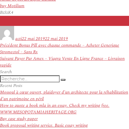
buy Motilium
BzSzK4
Auteur
Publié
le
acti
22 mai 2019
22 mai 2019
Navigation
Article
Précédent
Bonus Pill avec chaque commande – Acheter Generique
de
précédent :
Stromectol – Sans Rx
l’article
Article
Suivant
Payer Par Amex – Viagra Vente En Ligne France – Livraison
suivant :
rapide
Search
Recherche
Recherche
pour
Recent Posts
:
Mossoul à cœur ouvert, plaidoyer d’un architecte pour la réhabilitation
d’un patrimoine en péril
How to quote a book mla in an essay. Check my writing free.
WWW.MESOPOTAMIAHERITAGE.ORG
Buy case study paper
Book proposal writing service. Basic essay writing