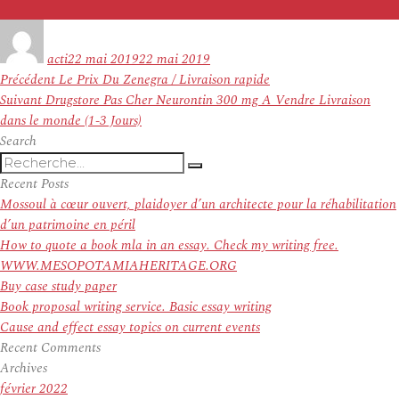
Auteur
Publié
le
acti
22 mai 2019
22 mai 2019
Navigation
Article
Précédent
Le Prix Du Zenegra / Livraison rapide
de
Article
précédent :
Suivant
Drugstore Pas Cher Neurontin 300 mg A Vendre Livraison
l’article
suivant :
dans le monde (1-3 Jours)
Search
Recherche
Recherche
pour
Recent Posts
:
Mossoul à cœur ouvert, plaidoyer d’un architecte pour la réhabilitation
d’un patrimoine en péril
How to quote a book mla in an essay. Check my writing free.
WWW.MESOPOTAMIAHERITAGE.ORG
Buy case study paper
Book proposal writing service. Basic essay writing
Cause and effect essay topics on current events
Recent Comments
Archives
février 2022