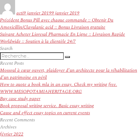
Auteur
Publié
le
acti
9 janvier 2019
9 janvier 2019
Navigation
Article
Précédent
Bonus Pill avec chaque commande :: Obtenir Du
de
précédent :
Amoxicillin/Clavulanic acid :: Bonus Livraison gratuite
l’article
Article
Suivant
Acheter Lioresal Pharmacie En Ligne :: Livraison Rapide
suivant :
Worldwide :: Soutien à la clientèle 24/7
Search
Recherche
Recherche
pour
Recent Posts
:
Mossoul à cœur ouvert, plaidoyer d’un architecte pour la réhabilitation
d’un patrimoine en péril
How to quote a book mla in an essay. Check my writing free.
WWW.MESOPOTAMIAHERITAGE.ORG
Buy case study paper
Book proposal writing service. Basic essay writing
Cause and effect essay topics on current events
Recent Comments
Archives
février 2022