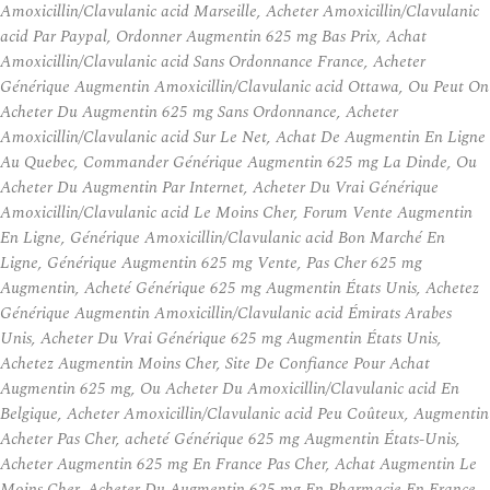
Amoxicillin/Clavulanic acid Marseille, Acheter Amoxicillin/Clavulanic
acid Par Paypal, Ordonner Augmentin 625 mg Bas Prix, Achat
Amoxicillin/Clavulanic acid Sans Ordonnance France, Acheter
Générique Augmentin Amoxicillin/Clavulanic acid Ottawa, Ou Peut On
Acheter Du Augmentin 625 mg Sans Ordonnance, Acheter
Amoxicillin/Clavulanic acid Sur Le Net, Achat De Augmentin En Ligne
Au Quebec, Commander Générique Augmentin 625 mg La Dinde, Ou
Acheter Du Augmentin Par Internet, Acheter Du Vrai Générique
Amoxicillin/Clavulanic acid Le Moins Cher, Forum Vente Augmentin
En Ligne, Générique Amoxicillin/Clavulanic acid Bon Marché En
Ligne, Générique Augmentin 625 mg Vente, Pas Cher 625 mg
Augmentin, Acheté Générique 625 mg Augmentin États Unis, Achetez
Générique Augmentin Amoxicillin/Clavulanic acid Émirats Arabes
Unis, Acheter Du Vrai Générique 625 mg Augmentin États Unis,
Achetez Augmentin Moins Cher, Site De Confiance Pour Achat
Augmentin 625 mg, Ou Acheter Du Amoxicillin/Clavulanic acid En
Belgique, Acheter Amoxicillin/Clavulanic acid Peu Coûteux, Augmentin
Acheter Pas Cher, acheté Générique 625 mg Augmentin États-Unis,
Acheter Augmentin 625 mg En France Pas Cher, Achat Augmentin Le
Moins Cher, Acheter Du Augmentin 625 mg En Pharmacie En France,