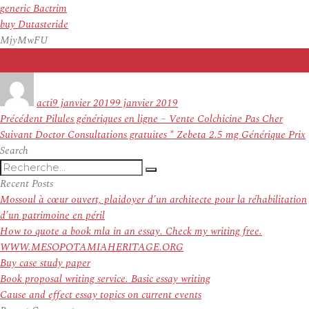
generic Bactrim
buy Dutasteride
MjyMwFU
Auteur
Publié
le
acti
9 janvier 2019
9 janvier 2019
Navigation
Article
Précédent
Pilules génériques en ligne – Vente Colchicine Pas Cher
de
Article
précédent :
Suivant
Doctor Consultations gratuites * Zebeta 2.5 mg Générique Prix
l’article
suivant :
Search
Recherche
Recherche
pour
Recent Posts
:
Mossoul à cœur ouvert, plaidoyer d’un architecte pour la réhabilitation
d’un patrimoine en péril
How to quote a book mla in an essay. Check my writing free.
WWW.MESOPOTAMIAHERITAGE.ORG
Buy case study paper
Book proposal writing service. Basic essay writing
Cause and effect essay topics on current events