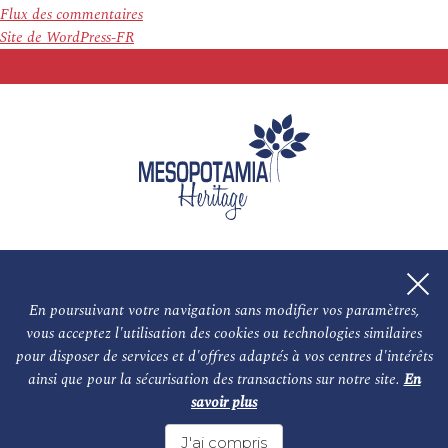
Flux des commentaires
Site de WordPress-FR
En poursuivant votre navigation sans modifier vos paramètres,
vous acceptez l'utilisation des cookies ou technologies similaires
L'association
NOS PARTENAIRES
pour disposer de services et d'offres adaptés à vos centres d'intérêts
ainsi que pour la sécurisation des transactions sur notre site.
En
Le conseil scientifique et nos experts
Les auteurs
savoir plus
Mentions légales
Nous contacter
J'ai compris