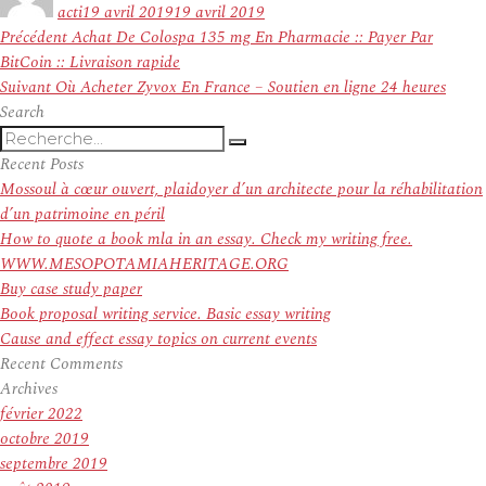
le
acti
19 avril 2019
19 avril 2019
Navigation
Article
Précédent
Achat De Colospa 135 mg En Pharmacie :: Payer Par
de
précédent :
BitCoin :: Livraison rapide
l’article
Article
Suivant
Où Acheter Zyvox En France – Soutien en ligne 24 heures
suivant :
Search
Recherche
Recherche
pour
Recent Posts
:
Mossoul à cœur ouvert, plaidoyer d’un architecte pour la réhabilitation
d’un patrimoine en péril
How to quote a book mla in an essay. Check my writing free.
WWW.MESOPOTAMIAHERITAGE.ORG
Buy case study paper
Book proposal writing service. Basic essay writing
Cause and effect essay topics on current events
Recent Comments
Archives
février 2022
octobre 2019
septembre 2019