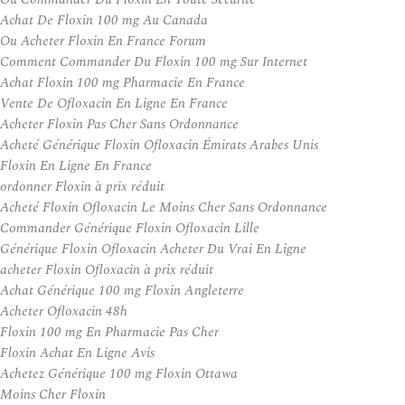
Achat De Floxin 100 mg Au Canada
Ou Acheter Floxin En France Forum
Comment Commander Du Floxin 100 mg Sur Internet
Achat Floxin 100 mg Pharmacie En France
Vente De Ofloxacin En Ligne En France
Acheter Floxin Pas Cher Sans Ordonnance
Acheté Générique Floxin Ofloxacin Émirats Arabes Unis
Floxin En Ligne En France
ordonner Floxin à prix réduit
Acheté Floxin Ofloxacin Le Moins Cher Sans Ordonnance
Commander Générique Floxin Ofloxacin Lille
Générique Floxin Ofloxacin Acheter Du Vrai En Ligne
acheter Floxin Ofloxacin à prix réduit
Achat Générique 100 mg Floxin Angleterre
Acheter Ofloxacin 48h
Floxin 100 mg En Pharmacie Pas Cher
Floxin Achat En Ligne Avis
Achetez Générique 100 mg Floxin Ottawa
Moins Cher Floxin