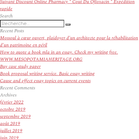
l’article
Article
Suivant
Discount Online Pharmacy * Cout Du Ofloxacin * Expédition
suivant :
rapide
Search
Recherche
Recherche
pour
Recent Posts
:
Mossoul à cœur ouvert, plaidoyer d’un architecte pour la réhabilitation
d’un patrimoine en péril
How to quote a book mla in an essay. Check my writing free.
WWW.MESOPOTAMIAHERITAGE.ORG
Buy case study paper
Book proposal writing service. Basic essay writing
Cause and effect essay topics on current events
Recent Comments
Archives
février 2022
octobre 2019
septembre 2019
août 2019
juillet 2019
juin 2019