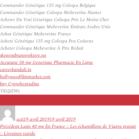
Commander Générique 135 mg Colospa Belgique
Commander Générique Colospa Mebeverine Nantes
Acheter Du Vrai Générique Colospa Prix Le Moins Cher
Commander Générique Mebeverine Émirats Arabes Unis
Achat Générique Mebeverine France
Acheté Générique 135 mg Colospa Peu Coûteux
Acheter Colospa Mebeverine À Prix Réduit
skogensbrannvoktere.no
Accutane 30 mg Generique Pharmacie En Ligne
careerkundali.in
hollywoodfilmmarket.com
buy Cyproheptadine
YKQiZWz
Auteur
Publié
le
acti
19 avril 2019
19 avril 2019
Navigation
Article
Précédent
Lasix 40 mg En France :: Les échantillons de Viagra gratuit
de
précédent :
:: Livraison rapide