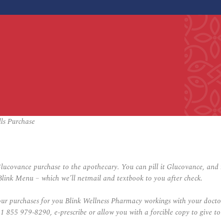
ls Purchase
 Glucovance purchase to the apothecary. You can pill it
Glucovance,
and m
Blink Menu – which we’ll netmail and textbook to you after check.
our purchases for you Blink Wellness Pharmacy workings with your docto
55 979-8290, e-prescribe or allow you with a forcible copy to give to the