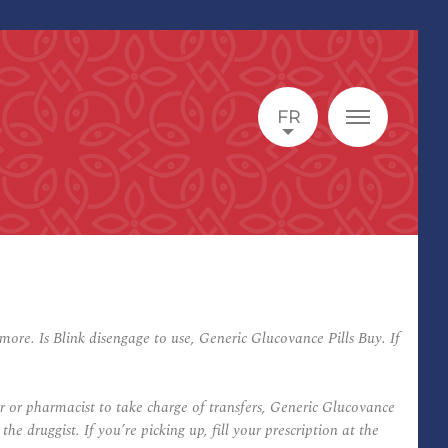
FR
ore. Is Blink disengage to use, Generic Glucovance Pills Buy. If
r or pharmacist to take charge of transfers, Generic Glucovance
 druggist. If you’re picking up, fill your prescription at the