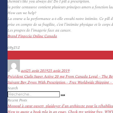
chemist’s like you always do! Do I pill a prescription.
la petite centauree contient plusieurs principes amers a fonction lac
How can we help?
La course a la performance a-t-elle envahi notre intimite. Ce
pill
de
prise en compte de sa fragilite, c’est l’intimite physique et le corps
Les progres de l’imagerie face au cancer.
Brand Finpecia Online Canada
0PgZ5Z
Auteur
Publié
le
acti
25 août 2019
25 août 2019
Navigation
Article
Précédent
Cialis Super Active 20 mg From Canada Legal – The Bes
de
Article
précédent :
Suivant
Buy Zyvox With Prescription – Free Worldwide Shipping – 
l’article
suivant :
Search
Recherche
Recherche
pour
Recent Posts
:
Mossoul à cœur ouvert, plaidoyer d’un architecte pour la réhabilit
How to quote a book mla in an essay. Check my writing f