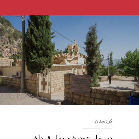
كردستان
دير مار عوديشو ومار قرداغ