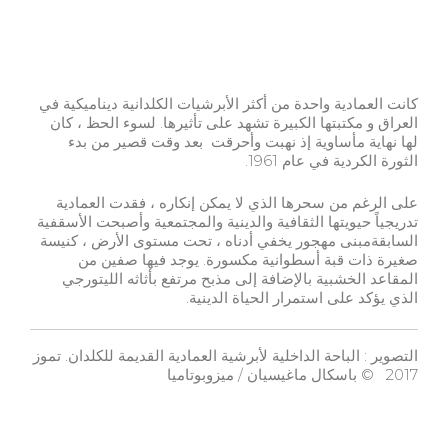
كانت العمادية واحدة من أكثر الأبرشيات الكلدانية ديناميكية في
العراق و مكتبتها الكبيرة تشهد على تأثيرها. لسوء الحظ ، كان
لها نهاية مأساوية إذ نهبت وأحرقت بعد وقت قصير من بدء
الثورة الكردية في عام 1961.
على الرغم من سحرها الذي لا يمكن إنكاره ، فقدت العمادية
تدريجياً حيويتها الثقافية والدينية والمجتمعية وأصبحت الأسقفية
السابقةمبنى مهجور يخفي أدناه ، تحت مستوى الأرض ، كنيسة
صغيرة ذات قبة أسطوانية مكسورة. يوجد فيها صفين من
المقاعد الخشبية بالإضافة إلى مذبح مرتفع بأثاثه الليتورجي
الذي يؤكد على استمرار الحياة الدينية.
التصوير : الباحة الداخلية لأبرشية العمادية القديمة للكلدان. تموز
2017
© باسكال ماغيسيان / ميزوبوتاميا