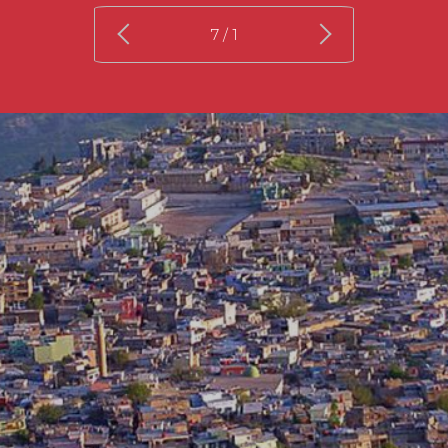
/ 7
1