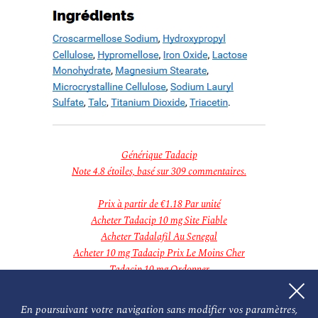
novembre 2018
Categories
Aucune catégorie
Meta
Connexion
Flux des publications
Flux des commentaires
Site de WordPress-FR
Générique Tadacip
Note
4.8
étoiles, basé sur
309
commentaires.
Prix à partir de
€1.18
Par unité
Acheter Tadacip 10 mg Site Fiable
Acheter Tadalafil Au Senegal
Acheter 10 mg Tadacip Prix Le Moins Cher
Tadacip 10 mg Ordonner
Pas Cher Tadacip Générique
Tadalafil Acheter En Ligne France
En poursuivant votre navigation sans modifier vos paramètres,