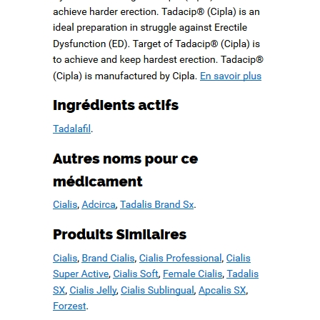
How to quote a book mla in an essay. Check my writing free.
WWW.MESOPOTAMIAHERITAGE.ORG
Buy case study paper
Book proposal writing service. Basic essay writing
Cause and effect essay topics on current events
Recent Comments
Archives
février 2022
octobre 2019
septembre 2019
août 2019
juillet 2019
juin 2019
mai 2019
avril 2019
mars 2019
février 2019
janvier 2019
décembre 2018