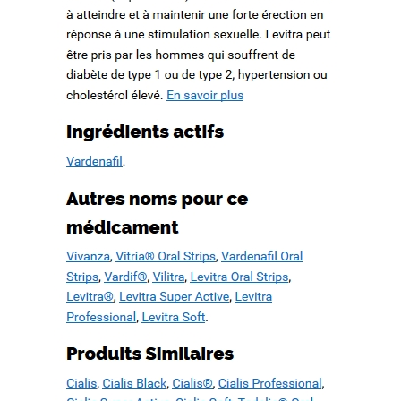
ation d’un patrimoine en péril
ree. WWW.MESOPOTAMIAHERITAGE.ORG