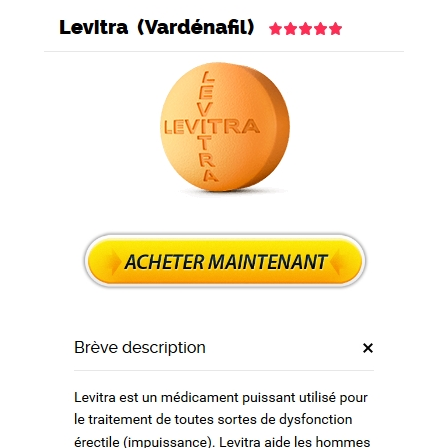
ns
tions
nne qualité