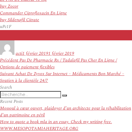
buy Zocor
Commander Ciprofloxacin En Ligne
buy Sildenafil Citrate
uPc1F
Auteur
Publié
le
acti
1 février 2019
1 février 2019
Navigation
Article
Précédent
Pas De Pharmacie Rx / Tadalafil Pas Cher En Ligne /
de
précédent :
Options de paiement flexibles
l’article
Article
Suivant
Achat De Zyvox Sur Internet – Médicaments Bon Marché –
suivant :
Soutien à la clientèle 24/7
Search
Recherche
Recherche
pour
Recent Posts
:
Mossoul à cœur ouvert, plaidoyer d’un architecte pour la réhabilitation
d’un patrimoine en péril
How to quote a book mla in an essay. Check my writing free.
WWW.MESOPOTAMIAHERITAGE.ORG