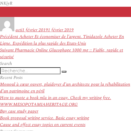
NKjyR
Auteur
Publié
le
acti
1 février 2019
1 février 2019
Navigation
Article
Précédent
Acheter Et économiser de l’argent. Tinidazole Acheter En
de
précédent :
Ligne. Expédition la plus rapide des Etats-Unis
l’article
Article
Suivant
Pharmacie Online Glucophage 1000 mg :: Fiable, rapide et
suivant :
sécurisé
Search
Recherche
Recherche
pour
Recent Posts
:
Mossoul à cœur ouvert, plaidoyer d’un architecte pour la réhabilitation
d’un patrimoine en péril
How to quote a book mla in an essay. Check my writing free.
WWW.MESOPOTAMIAHERITAGE.ORG
Buy case study paper
Book proposal writing service. Basic essay writing
Cause and effect essay topics on current events