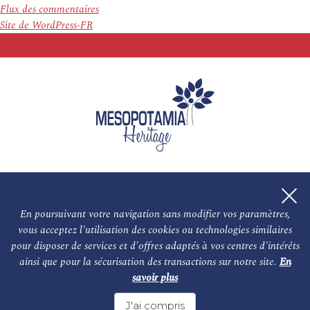
Flux des commentaires
Site de WordPress-FR
En poursuivant votre navigation sans modifier vos paramètres,
vous acceptez l'utilisation des cookies ou technologies similaires
L'association
NOS PARTENAIRES
pour disposer de services et d'offres adaptés à vos centres d'intérêts
ainsi que pour la sécurisation des transactions sur notre site.
En
Le conseil scientifique et nos experts
Les auteurs
savoir plus
Mentions légales
Nous contacter
J'ai compris