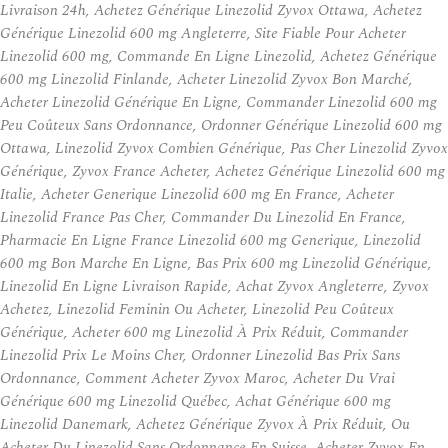
Livraison 24h, Achetez Générique Linezolid Zyvox Ottawa, Achetez
Générique Linezolid 600 mg Angleterre, Site Fiable Pour Acheter
Linezolid 600 mg, Commande En Ligne Linezolid, Achetez Générique
600 mg Linezolid Finlande, Acheter Linezolid Zyvox Bon Marché,
Acheter Linezolid Générique En Ligne, Commander Linezolid 600 mg
Peu Coûteux Sans Ordonnance, Ordonner Générique Linezolid 600 mg
Ottawa, Linezolid Zyvox Combien Générique, Pas Cher Linezolid Zyvox
Générique, Zyvox France Acheter, Achetez Générique Linezolid 600 mg
Italie, Acheter Generique Linezolid 600 mg En France, Acheter
Linezolid France Pas Cher, Commander Du Linezolid En France,
Pharmacie En Ligne France Linezolid 600 mg Generique, Linezolid
600 mg Bon Marche En Ligne, Bas Prix 600 mg Linezolid Générique,
Linezolid En Ligne Livraison Rapide, Achat Zyvox Angleterre, Zyvox
Achetez, Linezolid Feminin Ou Acheter, Linezolid Peu Coûteux
Générique, Acheter 600 mg Linezolid À Prix Réduit, Commander
Linezolid Prix Le Moins Cher, Ordonner Linezolid Bas Prix Sans
Ordonnance, Comment Acheter Zyvox Maroc, Acheter Du Vrai
Générique 600 mg Linezolid Québec, Achat Générique 600 mg
Linezolid Danemark, Achetez Générique Zyvox À Prix Réduit, Ou
Acheter Du Linezolid Sans Ordonnance En Suisse, Acheter Zyvox En