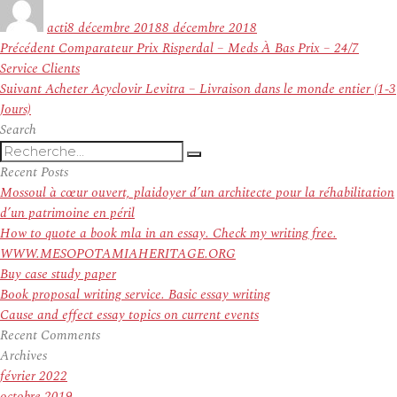
le
acti
8 décembre 2018
8 décembre 2018
Navigation
Article
Précédent
Comparateur Prix Risperdal – Meds À Bas Prix – 24/7
de
précédent :
Service Clients
l’article
Article
Suivant
Acheter Acyclovir Levitra – Livraison dans le monde entier (1-3
suivant :
Jours)
Search
Recherche
Recherche
pour
Recent Posts
:
Mossoul à cœur ouvert, plaidoyer d’un architecte pour la réhabilitation
d’un patrimoine en péril
How to quote a book mla in an essay. Check my writing free.
WWW.MESOPOTAMIAHERITAGE.ORG
Buy case study paper
Book proposal writing service. Basic essay writing
Cause and effect essay topics on current events
Recent Comments
Archives
février 2022
octobre 2019