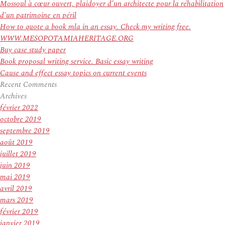
:
Mossoul à cœur ouvert, plaidoyer d’un architecte pour la réhabilitation
d’un patrimoine en péril
How to quote a book mla in an essay. Check my writing free.
WWW.MESOPOTAMIAHERITAGE.ORG
Buy case study paper
Book proposal writing service. Basic essay writing
Cause and effect essay topics on current events
Recent Comments
Archives
février 2022
octobre 2019
septembre 2019
août 2019
juillet 2019
juin 2019
mai 2019
avril 2019
mars 2019
février 2019
janvier 2019