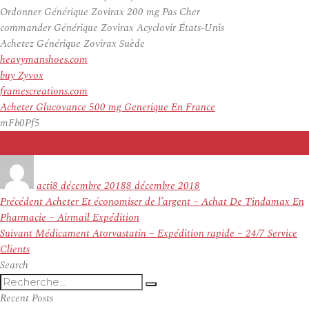
Ordonner Générique Zovirax 200 mg Pas Cher
commander Générique Zovirax Acyclovir États-Unis
Achetez Générique Zovirax Suède
heavymanshoes.com
buy Zyvox
framescreations.com
Acheter Glucovance 500 mg Generique En France
mFb0Pf5
Auteur
Publié
le
acti
8 décembre 2018
8 décembre 2018
Navigation
Article
Précédent
Acheter Et économiser de l’argent – Achat De Tindamax En
de
précédent :
Pharmacie – Airmail Expédition
l’article
Article
Suivant
Médicament Atorvastatin – Expédition rapide – 24/7 Service
suivant :
Clients
Search
Recherche
Recherche
pour
Recent Posts