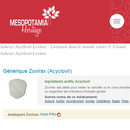
Acheter Acyclovir Levitra – Livraison dans le monde entier (1-3 Jours)
Acheter Acyclovir Levitra