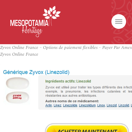
Zyvox Online France – Options de paiement flexibles – Payer Par Amex
Zyvox Online France