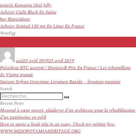
generic Kamagra Oral Jelly
Acheter Cialis Black En Suisse
buy Risperidone
Acheter Xenical 120 mg En Ligne En France
WnvFqg
Auteur
Publié
le
acti
23 avril 2019
23 avril 2019
Navigation
Article
Précédent
BTC accepté / Etoricoxib Prix En France / Les échantillons
de
précédent :
de Viagra gratuit
l’article
Article
Suivant
Zofran Generique Livraison Rapide – livraison garantie
suivant :
Search
Recherche
Recherche
pour
Recent Posts
:
Mossoul à cœur ouvert, plaidoyer d’un architecte pour la réhabilitation
d’un patrimoine en péril
How to quote a book mla in an essay. Check my writing free.
WWW.MESOPOTAMIAHERITAGE.ORG