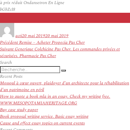
à prix réduit Ondansetron En Ligne
bGbZcI8
Auteur
Publié
le
acti
20 mai 2019
20 mai 2019
Navigation
Article
Précédent
Remise – Acheter Propecia Pas Cher
de
Article
précédent :
Suivant
Generique Colchicine Pas Cher. Les commandes privées et
l’article
suivant :
sécurisées. Pharmacie Pas Cher
Search
Recherche
Recherche
pour
Recent Posts
:
Mossoul à cœur ouvert, plaidoyer d’un architecte pour la réhabilitation
d’un patrimoine en péril
How to quote a book mla in an essay. Check my writing free.
WWW.MESOPOTAMIAHERITAGE.ORG
Buy case study paper
Book proposal writing service. Basic essay writing
Cause and effect essay topics on current events
Recent Comments