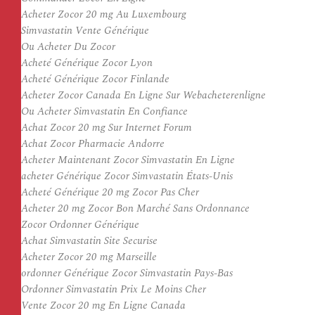
Acheter Zocor 20 mg Au Luxembourg
Simvastatin Vente Générique
Ou Acheter Du Zocor
Acheté Générique Zocor Lyon
Acheté Générique Zocor Finlande
Acheter Zocor Canada En Ligne Sur Webacheterenligne
Ou Acheter Simvastatin En Confiance
Achat Zocor 20 mg Sur Internet Forum
Achat Zocor Pharmacie Andorre
Acheter Maintenant Zocor Simvastatin En Ligne
acheter Générique Zocor Simvastatin États-Unis
Acheté Générique 20 mg Zocor Pas Cher
Acheter 20 mg Zocor Bon Marché Sans Ordonnance
Zocor Ordonner Générique
Achat Simvastatin Site Securise
Acheter Zocor 20 mg Marseille
ordonner Générique Zocor Simvastatin Pays-Bas
Ordonner Simvastatin Prix Le Moins Cher
Vente Zocor 20 mg En Ligne Canada