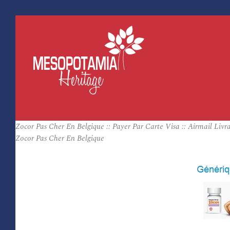
Zocor Pas Cher En Belgique :: Payer Par Carte Visa :: Airmail Livr
Zocor Pas Cher En Belgique