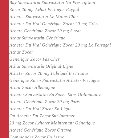
Buy Simvastatin Simvastatin No Prescription
Zocor 20 mg Achat En Ligne Paypal
Achetez Simvastatin Le Moins Cher
Acheter Du Vrai Générique Zocor 20 mg Grèce
Acheté Générique Zocor 20 mg Suède
Achat Simvastatin Générique
Acheter Du Vrai Générique Zocor 20 mg Le Portugal
Achat Zocor
Generique Zocor Pas Cher
Achat Simvastatin Original Ligne
Acheter Zocor 20 mg Fabriqué En France
Générique Zocor Simvastatin Achetez En Ligne
Achat Zocor Allemagne
Acheter Simvastatin En Suisse Sans Ordonnance
Acheté Générique Zocor 20 mg Paris
Acheter Du Vrai Zocor En Ligne
Ou Acheter Du Zocor Sur Internet
20 mg Zocor Acheter Maintenant Générique
Acheté Générique Zocor Ottawa
Commander Zocor En Ligne