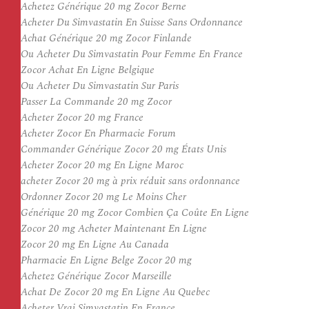
Achetez Générique 20 mg Zocor Berne
Acheter Du Simvastatin En Suisse Sans Ordonnance
Achat Générique 20 mg Zocor Finlande
Ou Acheter Du Simvastatin Pour Femme En France
Zocor Achat En Ligne Belgique
Ou Acheter Du Simvastatin Sur Paris
Passer La Commande 20 mg Zocor
Acheter Zocor 20 mg France
Acheter Zocor En Pharmacie Forum
Commander Générique Zocor 20 mg États Unis
Acheter Zocor 20 mg En Ligne Maroc
acheter Zocor 20 mg à prix réduit sans ordonnance
Ordonner Zocor 20 mg Le Moins Cher
Générique 20 mg Zocor Combien Ça Coûte En Ligne
Zocor 20 mg Acheter Maintenant En Ligne
Zocor 20 mg En Ligne Au Canada
Pharmacie En Ligne Belge Zocor 20 mg
Achetez Générique Zocor Marseille
Achat De Zocor 20 mg En Ligne Au Quebec
Acheter Vrai Simvastatin En France