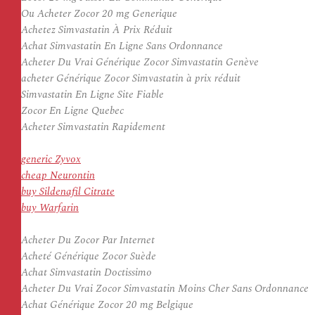
Ou Acheter Zocor 20 mg Generique
Achetez Simvastatin À Prix Réduit
Achat Simvastatin En Ligne Sans Ordonnance
Acheter Du Vrai Générique Zocor Simvastatin Genève
acheter Générique Zocor Simvastatin à prix réduit
Simvastatin En Ligne Site Fiable
Zocor En Ligne Quebec
Acheter Simvastatin Rapidement
generic Zyvox
cheap Neurontin
buy Sildenafil Citrate
buy Warfarin
Acheter Du Zocor Par Internet
Acheté Générique Zocor Suède
Achat Simvastatin Doctissimo
Acheter Du Vrai Zocor Simvastatin Moins Cher Sans Ordonnance
Achat Générique Zocor 20 mg Belgique