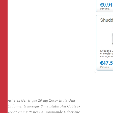
Achetez Générique 20 mg Zocor États Unis
Ordonner Générique Simvastatin Peu Coûteux
Zocor 20 mg Passer La Commande Générique