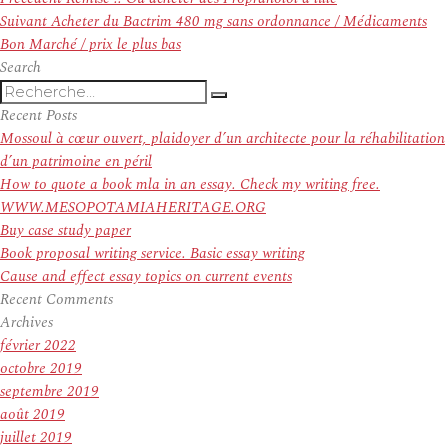
de
Article
précédent :
Suivant
Acheter du Bactrim 480 mg sans ordonnance / Médicaments
l’article
suivant :
Bon Marché / prix le plus bas
Search
Recherche
Recherche
pour
Recent Posts
:
Mossoul à cœur ouvert, plaidoyer d’un architecte pour la réhabilitation
d’un patrimoine en péril
How to quote a book mla in an essay. Check my writing free.
WWW.MESOPOTAMIAHERITAGE.ORG
Buy case study paper
Book proposal writing service. Basic essay writing
Cause and effect essay topics on current events
Recent Comments
Archives
février 2022
octobre 2019
septembre 2019
août 2019
juillet 2019