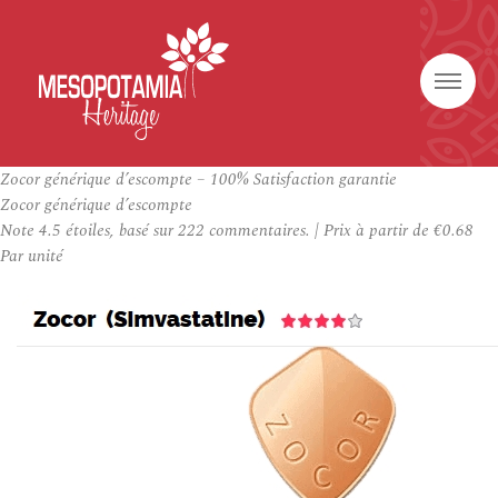
Zocor générique d’escompte – 100% Satisfaction garantie
Zocor générique d’escompte
Note
4.5
étoiles, basé sur
222
commentaires.
|
Prix à partir de
€0.68
Par unité