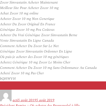
Zocor Simvastatin Acheter Maintenant
Meilleur Site Pour Acheter Zocor 10 mg
Achat Zocor 10 mg online
Acheter Zocor 10 mg Non Generique
Acheter Du Zocor Original En France
Générique Zocor 10 mg Peu Coûteux
Acheter Du Vrai Générique Zocor Simvastatin Berne
Vente Simvastatin En Ligne Canada
Comment Acheter Du Zocor Sur Le Net
Générique Zocor Simvastatin Ordonner En Ligne
Où puis-je acheter des Zocor 10 mg génériques
Achetez Générique 10 mg Zocor Le Moins Cher
Comment Acheter Du Zocor 10 mg Sans Ordonnance Au Canada
Acheté Zocor 10 mg Pas Cher
bQHWVH
Auteur
Publié
le
acti
5 août 2019
5 août 2019
Navigation
Article
Précédent
Remise :: Où acheter des Propranolol à lille