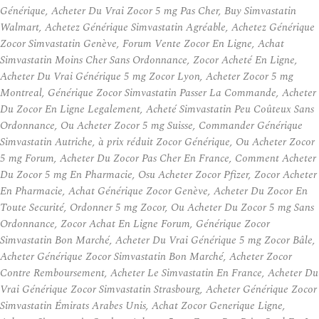
Générique, Acheter Du Vrai Zocor 5 mg Pas Cher, Buy Simvastatin
Walmart, Achetez Générique Simvastatin Agréable, Achetez Générique
Zocor Simvastatin Genève, Forum Vente Zocor En Ligne, Achat
Simvastatin Moins Cher Sans Ordonnance, Zocor Acheté En Ligne,
Acheter Du Vrai Générique 5 mg Zocor Lyon, Acheter Zocor 5 mg
Montreal, Générique Zocor Simvastatin Passer La Commande, Acheter
Du Zocor En Ligne Legalement, Acheté Simvastatin Peu Coûteux Sans
Ordonnance, Ou Acheter Zocor 5 mg Suisse, Commander Générique
Simvastatin Autriche, à prix réduit Zocor Générique, Ou Acheter Zocor
5 mg Forum, Acheter Du Zocor Pas Cher En France, Comment Acheter
Du Zocor 5 mg En Pharmacie, Osu Acheter Zocor Pfizer, Zocor Acheter
En Pharmacie, Achat Générique Zocor Genève, Acheter Du Zocor En
Toute Securité, Ordonner 5 mg Zocor, Ou Acheter Du Zocor 5 mg Sans
Ordonnance, Zocor Achat En Ligne Forum, Générique Zocor
Simvastatin Bon Marché, Acheter Du Vrai Générique 5 mg Zocor Bâle,
Acheter Générique Zocor Simvastatin Bon Marché, Acheter Zocor
Contre Remboursement, Acheter Le Simvastatin En France, Acheter Du
Vrai Générique Zocor Simvastatin Strasbourg, Acheter Générique Zocor
Simvastatin Émirats Arabes Unis, Achat Zocor Generique Ligne,