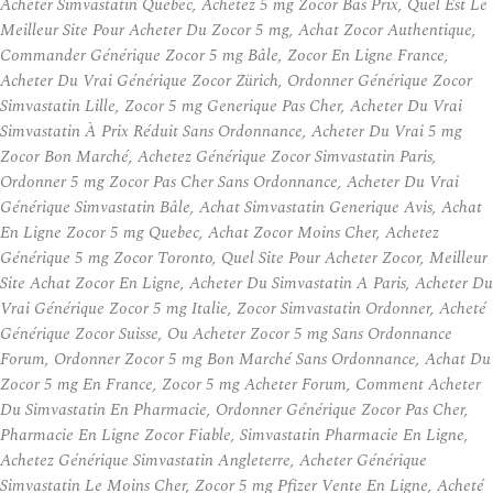
Acheter Simvastatin Quebec, Achetez 5 mg Zocor Bas Prix, Quel Est Le
Meilleur Site Pour Acheter Du Zocor 5 mg, Achat Zocor Authentique,
Commander Générique Zocor 5 mg Bâle, Zocor En Ligne France,
Acheter Du Vrai Générique Zocor Zürich, Ordonner Générique Zocor
Simvastatin Lille, Zocor 5 mg Generique Pas Cher, Acheter Du Vrai
Simvastatin À Prix Réduit Sans Ordonnance, Acheter Du Vrai 5 mg
Zocor Bon Marché, Achetez Générique Zocor Simvastatin Paris,
Ordonner 5 mg Zocor Pas Cher Sans Ordonnance, Acheter Du Vrai
Générique Simvastatin Bâle, Achat Simvastatin Generique Avis, Achat
En Ligne Zocor 5 mg Quebec, Achat Zocor Moins Cher, Achetez
Générique 5 mg Zocor Toronto, Quel Site Pour Acheter Zocor, Meilleur
Site Achat Zocor En Ligne, Acheter Du Simvastatin A Paris, Acheter Du
Vrai Générique Zocor 5 mg Italie, Zocor Simvastatin Ordonner, Acheté
Générique Zocor Suisse, Ou Acheter Zocor 5 mg Sans Ordonnance
Forum, Ordonner Zocor 5 mg Bon Marché Sans Ordonnance, Achat Du
Zocor 5 mg En France, Zocor 5 mg Acheter Forum, Comment Acheter
Du Simvastatin En Pharmacie, Ordonner Générique Zocor Pas Cher,
Pharmacie En Ligne Zocor Fiable, Simvastatin Pharmacie En Ligne,
Achetez Générique Simvastatin Angleterre, Acheter Générique
Simvastatin Le Moins Cher, Zocor 5 mg Pfizer Vente En Ligne, Acheté