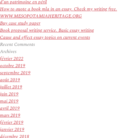
d’un patrimoine en péril
How to quote a book mla in an essay. Check my writing free.
WWW.MESOPOTAMIAHERITAGE.ORG
Buy case study paper
Book proposal writing service. Basic essay writing
Cause and effect essay topics on current events
Recent Comments
Archives
février 2022
octobre 2019
septembre 2019
août 2019
juillet 2019
juin 2019
mai 2019
avril 2019
mars 2019
février 2019
janvier 2019
décembre 2018