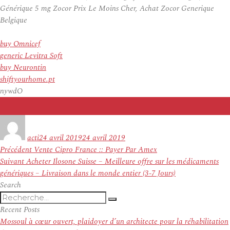
Générique 5 mg Zocor Prix Le Moins Cher, Achat Zocor Generique
Belgique
buy Omnicef
generic Levitra Soft
buy Neurontin
shiftyourhome.pt
nywdO
Auteur
Publié
le
acti
24 avril 2019
24 avril 2019
Navigation
Article
Précédent
Vente Cipro France :: Payer Par Amex
de
Article
précédent :
Suivant
Acheter Ilosone Suisse – Meilleure offre sur les médicaments
l’article
suivant :
génériques – Livraison dans le monde entier (3-7 Jours)
Search
Recherche
Recherche
pour
Recent Posts
:
Mossoul à cœur ouvert, plaidoyer d’un architecte pour la réhabilitation