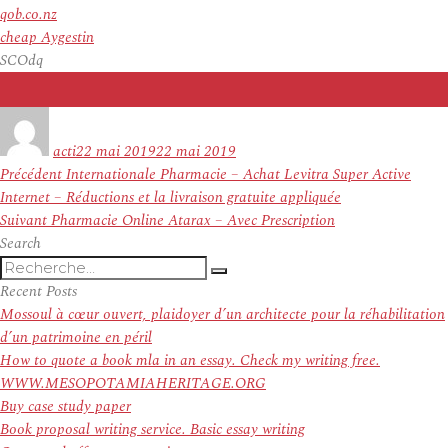
qob.co.nz
cheap Aygestin
SCOdq
Auteur
Publié
le
acti
22 mai 2019
22 mai 2019
Navigation
Article
Précédent
Internationale Pharmacie – Achat Levitra Super Active
de
précédent :
Internet – Réductions et la livraison gratuite appliquée
l’article
Article
Suivant
Pharmacie Online Atarax – Avec Prescription
suivant :
Search
Recherche
Recherche
pour
Recent Posts
:
Mossoul à cœur ouvert, plaidoyer d’un architecte pour la réhabilitation
d’un patrimoine en péril
How to quote a book mla in an essay. Check my writing free.
WWW.MESOPOTAMIAHERITAGE.ORG
Buy case study paper
Book proposal writing service. Basic essay writing