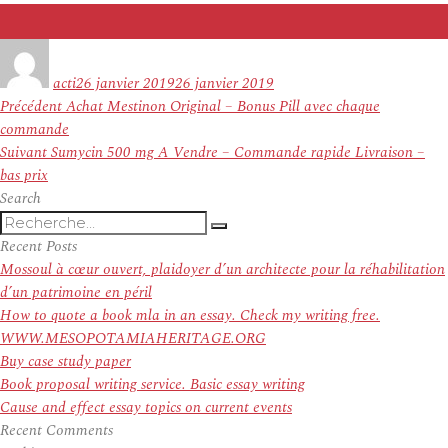
Auteur
Publié
le
acti
26 janvier 2019
26 janvier 2019
Navigation
Article
Précédent
Achat Mestinon Original – Bonus Pill avec chaque
de
précédent :
commande
l’article
Article
Suivant
Sumycin 500 mg A Vendre – Commande rapide Livraison –
suivant :
bas prix
Search
Recherche
Recherche
pour
Recent Posts
:
Mossoul à cœur ouvert, plaidoyer d’un architecte pour la réhabilitation
d’un patrimoine en péril
How to quote a book mla in an essay. Check my writing free.
WWW.MESOPOTAMIAHERITAGE.ORG
Buy case study paper
Book proposal writing service. Basic essay writing
Cause and effect essay topics on current events
Recent Comments