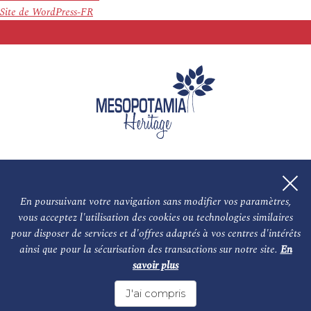
Site de WordPress-FR
En poursuivant votre navigation sans modifier vos paramètres,
vous acceptez l'utilisation des cookies ou technologies similaires
L'association
NOS PARTENAIRES
pour disposer de services et d'offres adaptés à vos centres d'intérêts
ainsi que pour la sécurisation des transactions sur notre site.
En
Le conseil scientifique et nos experts
Les auteurs
savoir plus
Mentions légales
Nous contacter
J'ai compris