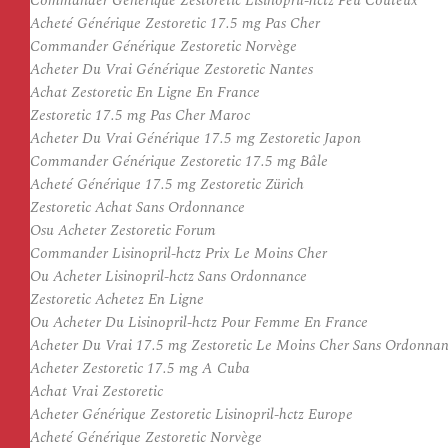
Commander Générique Zestoretic Lisinopril-hctz Peu Coûteux
Acheté Générique Zestoretic 17.5 mg Pas Cher
Commander Générique Zestoretic Norvège
Acheter Du Vrai Générique Zestoretic Nantes
Achat Zestoretic En Ligne En France
Zestoretic 17.5 mg Pas Cher Maroc
Acheter Du Vrai Générique 17.5 mg Zestoretic Japon
Commander Générique Zestoretic 17.5 mg Bâle
Acheté Générique 17.5 mg Zestoretic Zürich
Zestoretic Achat Sans Ordonnance
Osu Acheter Zestoretic Forum
Commander Lisinopril-hctz Prix Le Moins Cher
Ou Acheter Lisinopril-hctz Sans Ordonnance
Zestoretic Achetez En Ligne
Ou Acheter Du Lisinopril-hctz Pour Femme En France
Acheter Du Vrai 17.5 mg Zestoretic Le Moins Cher Sans Ordonna
Acheter Zestoretic 17.5 mg A Cuba
Achat Vrai Zestoretic
Acheter Générique Zestoretic Lisinopril-hctz Europe
Acheté Générique Zestoretic Norvège