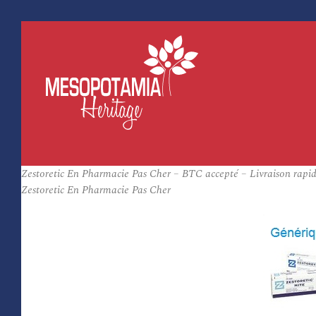
Zestoretic En Pharmacie Pas Cher – BTC accepté – Livraison rapi
Zestoretic En Pharmacie Pas Cher