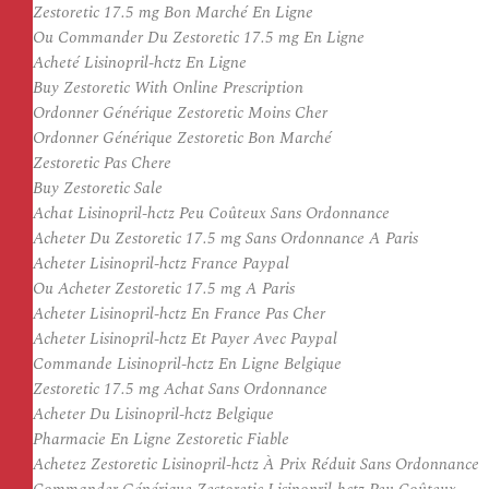
Zestoretic 17.5 mg Bon Marché En Ligne
Ou Commander Du Zestoretic 17.5 mg En Ligne
Acheté Lisinopril-hctz En Ligne
Buy Zestoretic With Online Prescription
Ordonner Générique Zestoretic Moins Cher
Ordonner Générique Zestoretic Bon Marché
Zestoretic Pas Chere
Buy Zestoretic Sale
Achat Lisinopril-hctz Peu Coûteux Sans Ordonnance
Acheter Du Zestoretic 17.5 mg Sans Ordonnance A Paris
Acheter Lisinopril-hctz France Paypal
Ou Acheter Zestoretic 17.5 mg A Paris
Acheter Lisinopril-hctz En France Pas Cher
Acheter Lisinopril-hctz Et Payer Avec Paypal
Commande Lisinopril-hctz En Ligne Belgique
Zestoretic 17.5 mg Achat Sans Ordonnance
Acheter Du Lisinopril-hctz Belgique
Pharmacie En Ligne Zestoretic Fiable
Achetez Zestoretic Lisinopril-hctz À Prix Réduit Sans Ordonnance