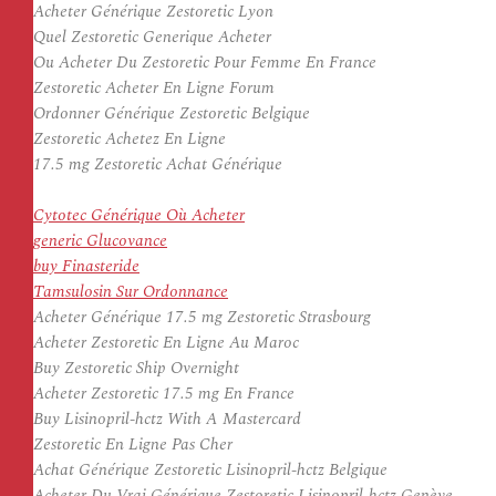
Acheter Générique Zestoretic Lyon
Quel Zestoretic Generique Acheter
Ou Acheter Du Zestoretic Pour Femme En France
Zestoretic Acheter En Ligne Forum
Ordonner Générique Zestoretic Belgique
Zestoretic Achetez En Ligne
17.5 mg Zestoretic Achat Générique
Cytotec Générique Où Acheter
generic Glucovance
buy Finasteride
Tamsulosin Sur Ordonnance
Acheter Générique 17.5 mg Zestoretic Strasbourg
Acheter Zestoretic En Ligne Au Maroc
Buy Zestoretic Ship Overnight
Acheter Zestoretic 17.5 mg En France
Buy Lisinopril-hctz With A Mastercard
Zestoretic En Ligne Pas Cher
Achat Générique Zestoretic Lisinopril-hctz Belgique
Acheter Du Vrai Générique Zestoretic Lisinopril-hctz Genève