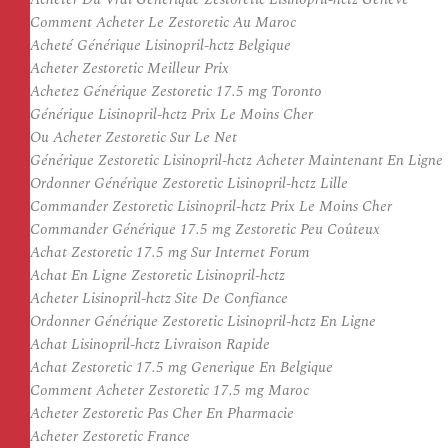
Comment Acheter Le Zestoretic Au Maroc
Acheté Générique Lisinopril-hctz Belgique
Acheter Zestoretic Meilleur Prix
Achetez Générique Zestoretic 17.5 mg Toronto
Générique Lisinopril-hctz Prix Le Moins Cher
Ou Acheter Zestoretic Sur Le Net
Générique Zestoretic Lisinopril-hctz Acheter Maintenant En Ligne
Ordonner Générique Zestoretic Lisinopril-hctz Lille
Commander Zestoretic Lisinopril-hctz Prix Le Moins Cher
Commander Générique 17.5 mg Zestoretic Peu Coûteux
Achat Zestoretic 17.5 mg Sur Internet Forum
Achat En Ligne Zestoretic Lisinopril-hctz
Acheter Lisinopril-hctz Site De Confiance
Ordonner Générique Zestoretic Lisinopril-hctz En Ligne
Achat Lisinopril-hctz Livraison Rapide
Achat Zestoretic 17.5 mg Generique En Belgique
Comment Acheter Zestoretic 17.5 mg Maroc
Acheter Zestoretic Pas Cher En Pharmacie
Acheter Zestoretic France