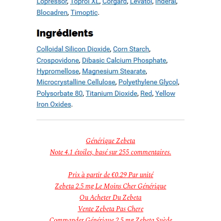
Générique Zebeta
Note
4.1
étoiles, basé sur
255
commentaires.
Prix à partir de
€0.29
Par unité
Zebeta 2.5 mg Le Moins Cher Générique
Ou Acheter Du Zebeta
Vente Zebeta Pas Chere
Commander Générique 2.5 mg Zebeta Suède