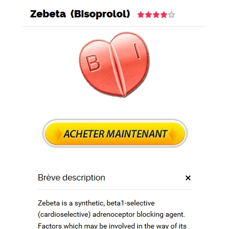
son gratuite appliquée
er
 Rapide