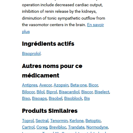
ation d’un patrimoine en péril
ree. WWW.MESOPOTAMIAHERITAGE.ORG