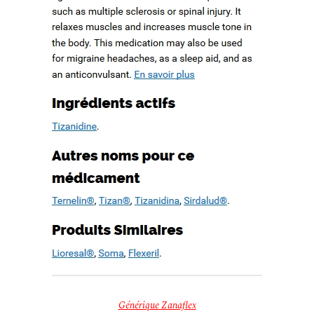
How to quote a book mla in an essay. Check my writing free.
WWW.MESOPOTAMIAHERITAGE.ORG
Buy case study paper
Book proposal writing service. Basic essay writing
Cause and effect essay topics on current events
Recent Comments
Archives
février 2022
octobre 2019
septembre 2019
août 2019
juillet 2019
juin 2019
mai 2019
avril 2019
mars 2019
février 2019
janvier 2019
décembre 2018
Générique Zanaflex