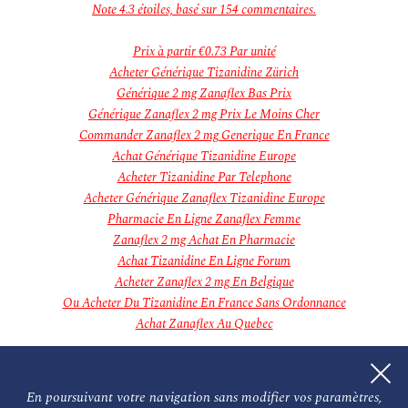
novembre 2018
Note
4.3
étoiles, basé sur
154
commentaires.
Categories
Aucune catégorie
Prix à partir
€0.73
Par unité
Meta
Acheter Générique Tizanidine Zürich
Connexion
Générique 2 mg Zanaflex Bas Prix
Flux des publications
Générique Zanaflex 2 mg Prix Le Moins Cher
Flux des commentaires
Commander Zanaflex 2 mg Generique En France
Site de WordPress-FR
Achat Générique Tizanidine Europe
Acheter Tizanidine Par Telephone
Acheter Générique Zanaflex Tizanidine Europe
Pharmacie En Ligne Zanaflex Femme
Zanaflex 2 mg Achat En Pharmacie
Achat Tizanidine En Ligne Forum
Acheter Zanaflex 2 mg En Belgique
Ou Acheter Du Tizanidine En France Sans Ordonnance
Achat Zanaflex Au Quebec
cheap Atarax
Achat Générique Keflex En France
En poursuivant votre navigation sans modifier vos paramètres,
cheap Artane