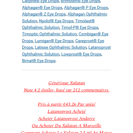
Générique Xalatan
Note
4.2
étoiles, basé sur
212
commentaires.
Prix à partir
€43.26
Par unité
Latanoprost Acheté
Acheter Latanoprost Andorre
Ou Acheter Du Xalatan A Marseille
Comment Acheter Le Xalatan 2.5 ml Au Maroc