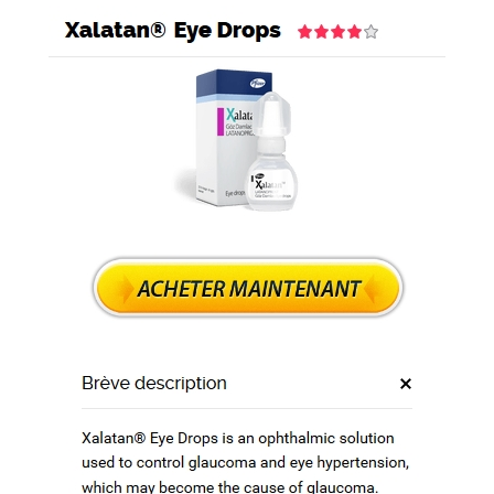
ier (3-7 Jours)
 Zestoretic Pas Cher / BitCoin accepté
 Livraison gratuite dans le monde