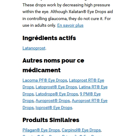
ation d’un patrimoine en péril
ree. WWW.MESOPOTAMIAHERITAGE.ORG