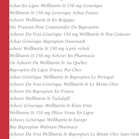
Achat En Ligne Wellbutrin Sr 150 mg Generique
Wellbutrin Sr 150 mg Generique Achat France
Acheter Wellbutrin Sr En Belgique
Site Francais Pour Commander Du Bupropion
Acheter Du Vrai Générique 150 mg Wellbutrin Sr Peu Coûteux
Achat Générique Bupropion Danemark
acheté Wellbutrin Sr 150 mg à prix réduit
Wellbutrin Sr 150 mg Acheter En Pharmacie
Ou Acheter Du Wellbutrin Sr Au Québec
Bupropion En Ligne France Pas Cher
Achat Générique Wellbutrin Sr Bupropion Le Portugal
Acheter Du Vrai Générique Wellbutrin Sr Le Moins Cher
Acheter Du Bupropion En France
Acheter Wellbutrin Sr Tadalafil
Acheté Générique Wellbutrin Sr États Unis
Wellbutrin Sr 150 mg Pfizer Vente En Ligne
Achetez Générique Wellbutrin Sr Europe
Buy Bupropion Walmart Pharmacy
Acheter Du Vrai Wellbutrin Sr Bupropion Le Moins Cher Sans Or