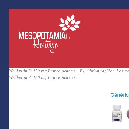
Wellbutrin Sr 150 mg France Acheter :: Expédition rapide :: Les co
Wellbutrin Sr 150 mg France Acheter