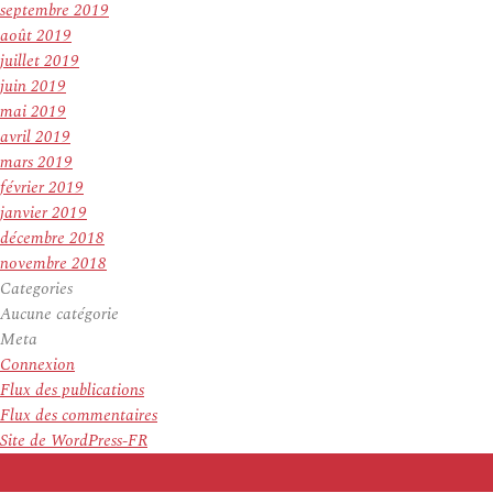
septembre 2019
août 2019
juillet 2019
juin 2019
mai 2019
avril 2019
mars 2019
février 2019
janvier 2019
décembre 2018
novembre 2018
Categories
Aucune catégorie
Meta
Connexion
Flux des publications
Flux des commentaires
Site de WordPress-FR