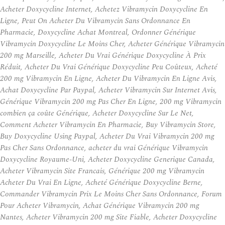
Acheter Doxycycline Internet, Achetez Vibramycin Doxycycline En
Ligne, Peut On Acheter Du Vibramycin Sans Ordonnance En
Pharmacie, Doxycycline Achat Montreal, Ordonner Générique
Vibramycin Doxycycline Le Moins Cher, Acheter Générique Vibramycin
200 mg Marseille, Acheter Du Vrai Générique Doxycycline À Prix
Réduit, Acheter Du Vrai Générique Doxycycline Peu Coûteux, Acheté
200 mg Vibramycin En Ligne, Acheter Du Vibramycin En Ligne Avis,
Achat Doxycycline Par Paypal, Acheter Vibramycin Sur Internet Avis,
Générique Vibramycin 200 mg Pas Cher En Ligne, 200 mg Vibramycin
combien ça coûte Générique, Acheter Doxycycline Sur Le Net,
Comment Acheter Vibramycin En Pharmacie, Buy Vibramycin Store,
Buy Doxycycline Using Paypal, Acheter Du Vrai Vibramycin 200 mg
Pas Cher Sans Ordonnance, acheter du vrai Générique Vibramycin
Doxycycline Royaume-Uni, Acheter Doxycycline Generique Canada,
Acheter Vibramycin Site Francais, Générique 200 mg Vibramycin
Acheter Du Vrai En Ligne, Acheté Générique Doxycycline Berne,
Commander Vibramycin Prix Le Moins Cher Sans Ordonnance, Forum
Pour Acheter Vibramycin, Achat Générique Vibramycin 200 mg
Nantes, Acheter Vibramycin 200 mg Site Fiable, Acheter Doxycycline