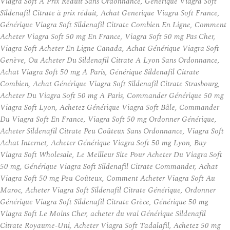
Viagra Soft À Prix Réduit Sans Ordonnance, Générique Viagra Soft
Sildenafil Citrate à prix réduit, Achat Generique Viagra Soft France,
Générique Viagra Soft Sildenafil Citrate Combien En Ligne, Comment
Acheter Viagra Soft 50 mg En France, Viagra Soft 50 mg Pas Cher,
Viagra Soft Acheter En Ligne Canada, Achat Générique Viagra Soft
Genève, Ou Acheter Du Sildenafil Citrate A Lyon Sans Ordonnance,
Achat Viagra Soft 50 mg A Paris, Générique Sildenafil Citrate
Combien, Achat Générique Viagra Soft Sildenafil Citrate Strasbourg,
Acheter Du Viagra Soft 50 mg A Paris, Commander Générique 50 mg
Viagra Soft Lyon, Achetez Générique Viagra Soft Bâle, Commander
Du Viagra Soft En France, Viagra Soft 50 mg Ordonner Générique,
Acheter Sildenafil Citrate Peu Coûteux Sans Ordonnance, Viagra Soft
Achat Internet, Acheter Générique Viagra Soft 50 mg Lyon, Buy
Viagra Soft Wholesale, Le Meilleur Site Pour Acheter Du Viagra Soft
50 mg, Générique Viagra Soft Sildenafil Citrate Commander, Achat
Viagra Soft 50 mg Peu Coûteux, Comment Acheter Viagra Soft Au
Maroc, Acheter Viagra Soft Sildenafil Citrate Générique, Ordonner
Générique Viagra Soft Sildenafil Citrate Grèce, Générique 50 mg
Viagra Soft Le Moins Cher, acheter du vrai Générique Sildenafil
Citrate Royaume-Uni, Acheter Viagra Soft Tadalafil, Achetez 50 mg