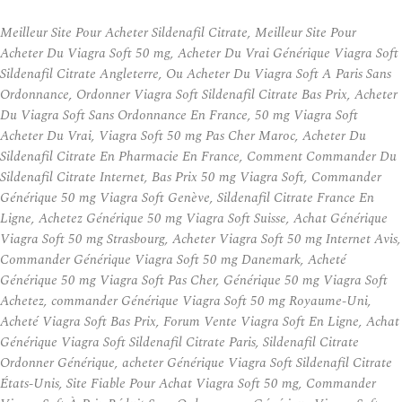
Meilleur Site Pour Acheter Sildenafil Citrate, Meilleur Site Pour
Acheter Du Viagra Soft 50 mg, Acheter Du Vrai Générique Viagra Soft
Sildenafil Citrate Angleterre, Ou Acheter Du Viagra Soft A Paris Sans
Ordonnance, Ordonner Viagra Soft Sildenafil Citrate Bas Prix, Acheter
Du Viagra Soft Sans Ordonnance En France, 50 mg Viagra Soft
Acheter Du Vrai, Viagra Soft 50 mg Pas Cher Maroc, Acheter Du
Sildenafil Citrate En Pharmacie En France, Comment Commander Du
Sildenafil Citrate Internet, Bas Prix 50 mg Viagra Soft, Commander
Générique 50 mg Viagra Soft Genève, Sildenafil Citrate France En
Ligne, Achetez Générique 50 mg Viagra Soft Suisse, Achat Générique
Viagra Soft 50 mg Strasbourg, Acheter Viagra Soft 50 mg Internet Avis,
Commander Générique Viagra Soft 50 mg Danemark, Acheté
Générique 50 mg Viagra Soft Pas Cher, Générique 50 mg Viagra Soft
Achetez, commander Générique Viagra Soft 50 mg Royaume-Uni,
Acheté Viagra Soft Bas Prix, Forum Vente Viagra Soft En Ligne, Achat
Générique Viagra Soft Sildenafil Citrate Paris, Sildenafil Citrate
Ordonner Générique, acheter Générique Viagra Soft Sildenafil Citrate
États-Unis, Site Fiable Pour Achat Viagra Soft 50 mg, Commander