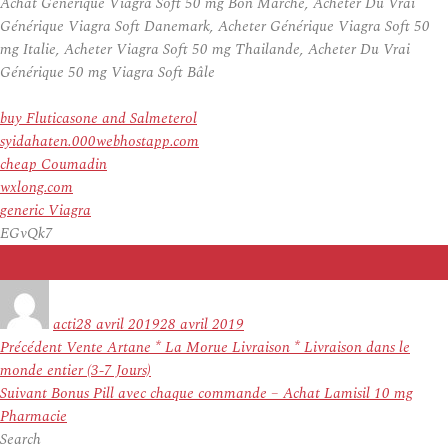
Achat Générique Viagra Soft 50 mg Bon Marché, Acheter Du Vrai
Générique Viagra Soft Danemark, Acheter Générique Viagra Soft 50
mg Italie, Acheter Viagra Soft 50 mg Thailande, Acheter Du Vrai
Générique 50 mg Viagra Soft Bâle
buy Fluticasone and Salmeterol
syidahaten.000webhostapp.com
cheap Coumadin
wxlong.com
generic Viagra
EGvQk7
Auteur
Publié
le
acti
28 avril 2019
28 avril 2019
Navigation
Article
Précédent
Vente Artane * La Morue Livraison * Livraison dans le
de
précédent :
monde entier (3-7 Jours)
l’article
Article
Suivant
Bonus Pill avec chaque commande – Achat Lamisil 10 mg
suivant :
Pharmacie
Search