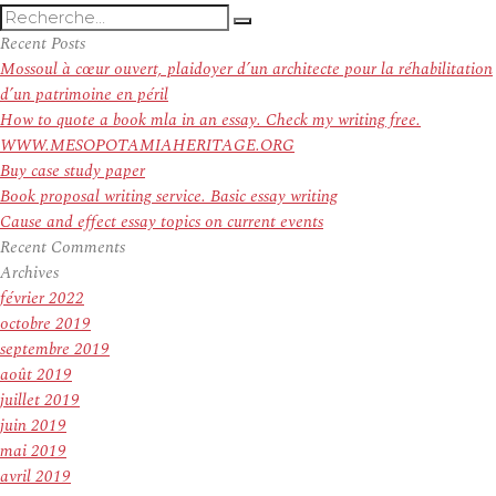
Recherche
Recherche
pour
Recent Posts
:
Mossoul à cœur ouvert, plaidoyer d’un architecte pour la réhabilitation
d’un patrimoine en péril
How to quote a book mla in an essay. Check my writing free.
WWW.MESOPOTAMIAHERITAGE.ORG
Buy case study paper
Book proposal writing service. Basic essay writing
Cause and effect essay topics on current events
Recent Comments
Archives
février 2022
octobre 2019
septembre 2019
août 2019
juillet 2019
juin 2019
mai 2019
avril 2019