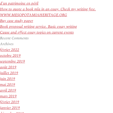
d’un patrimoine en péril
How to quote a book mla in an essay. Check my writing free.
WWW.MESOPOTAMIAHERITAGE.ORG
Buy case study paper
Book proposal writing service. Basic essay writing
Cause and effect essay topics on current events
Recent Comments
Archives
février 2022
octobre 2019
septembre 2019
août 2019
juillet 2019
juin 2019
mai 2019
avril 2019
mars 2019
février 2019
janvier 2019