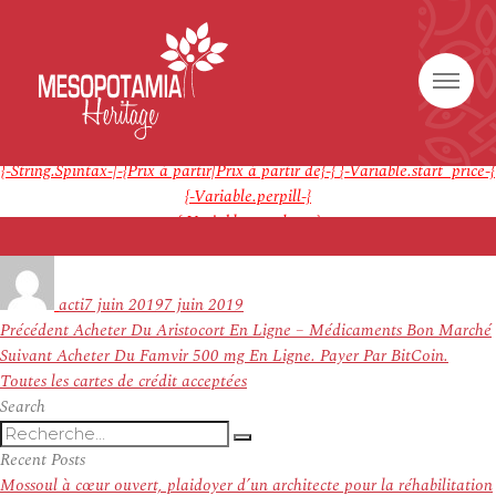
Générique {-Variable.pillname-}
Note
4.{-Random.Int-|-1-|-9-}
étoiles, basé sur
{-Random.Int-|-44-
|-400-}
commentaires.
{-String.Spintax-|-{Prix à partir|Prix à partir de}-}
{-Variable.start_price-}
Vente Zithromax Pharmacie – Sans Ordonnance – Sécurisée et
{-Variable.perpill-}
anonyme
{-Variable.postdata-}
Auteur
Publié
le
acti
7 juin 2019
7 juin 2019
Navigation
Article
Précédent
Acheter Du Aristocort En Ligne – Médicaments Bon Marché
de
Article
précédent :
Suivant
Acheter Du Famvir 500 mg En Ligne. Payer Par BitCoin.
l’article
suivant :
Toutes les cartes de crédit acceptées
Search
Recherche
Recherche
pour
Recent Posts
:
Mossoul à cœur ouvert, plaidoyer d’un architecte pour la réhabilitation