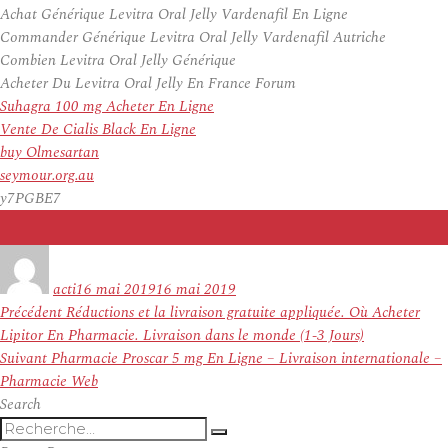
Achat Générique Levitra Oral Jelly Vardenafil En Ligne
Commander Générique Levitra Oral Jelly Vardenafil Autriche
Combien Levitra Oral Jelly Générique
Acheter Du Levitra Oral Jelly En France Forum
Suhagra 100 mg Acheter En Ligne
Vente De Cialis Black En Ligne
buy Olmesartan
seymour.org.au
y7PGBE7
Auteur
Publié
le
acti
16 mai 2019
16 mai 2019
Navigation
Article
Précédent
Réductions et la livraison gratuite appliquée. Où Acheter
de
précédent :
Lipitor En Pharmacie. Livraison dans le monde (1-3 Jours)
l’article
Article
Suivant
Pharmacie Proscar 5 mg En Ligne – Livraison internationale –
suivant :
Pharmacie Web
Search
Recherche
Recherche