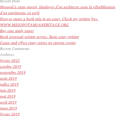
pour
Recent Posts
:
Mossoul à cœur ouvert, plaidoyer d’un architecte pour la réhabilitation
d’un patrimoine en péril
How to quote a book mla in an essay. Check my writing free.
WWW.MESOPOTAMIAHERITAGE.ORG
Buy case study paper
Book proposal writing service. Basic essay writing
Cause and effect essay topics on current events
Recent Comments
Archives
février 2022
octobre 2019
septembre 2019
août 2019
juillet 2019
juin 2019
mai 2019
avril 2019
mars 2019
février 2019