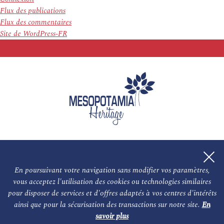
Flux des publications
Flux des commentaires
Site de WordPress-FR
En poursuivant votre navigation sans modifier vos paramètres,
vous acceptez l'utilisation des cookies ou technologies similaires
L'association
NOS PARTENAIRES
pour disposer de services et d'offres adaptés à vos centres d'intérêts
ainsi que pour la sécurisation des transactions sur notre site.
En
Le conseil scientifique et nos experts
Les auteurs
savoir plus