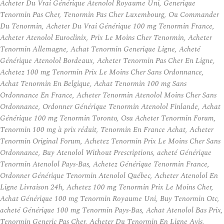
Acheter Du Vrai Générique Atenolol Royaume Uni, Generique
Tenormin Pas Cher, Tenormin Pas Cher Luxembourg, Ou Commander
Du Tenormin, Acheter Du Vrai Générique 100 mg Tenormin France,
Acheter Atenolol Euroclinix, Prix Le Moins Cher Tenormin, Acheter
Tenormin Allemagne, Achat Tenormin Generique Ligne, Acheté
Générique Atenolol Bordeaux, Acheter Tenormin Pas Cher En Ligne,
Achetez 100 mg Tenormin Prix Le Moins Cher Sans Ordonnance,
Achat Tenormin En Belgique, Achat Tenormin 100 mg Sans
Ordonnance En France, Acheter Tenormin Atenolol Moins Cher Sans
Ordonnance, Ordonner Générique Tenormin Atenolol Finlande, Achat
Générique 100 mg Tenormin Toronto, Osu Acheter Tenormin Forum,
Tenormin 100 mg à prix réduit, Tenormin En France Achat, Acheter
Tenormin Original Forum, Achetez Tenormin Prix Le Moins Cher Sans
Ordonnance, Buy Atenolol Without Prescriptions, acheté Générique
Tenormin Atenolol Pays-Bas, Achetez Générique Tenormin France,
Ordonner Générique Tenormin Atenolol Québec, Acheter Atenolol En
Ligne Livraison 24h, Achetez 100 mg Tenormin Prix Le Moins Cher,
Achat Générique 100 mg Tenormin Royaume Uni, Buy Tenormin Otc,
acheté Générique 100 mg Tenormin Pays-Bas, Achat Atenolol Bas Prix,
Tenormin Generic Pas Cher, Acheter Du Tenormin En Ligne Avis,