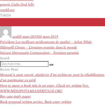
generic Cialis Oral Jelly
vepdd.net
TvKU6
Auteur
Publié
le
acti
20 mars 2019
20 mars 2019
Navigation
Article
Précédent
Les meilleurs médicaments de qualité – Achat Pilule
de
précédent :
Sildenafil Citrate – Livraison gratuite dans le monde
l’article
Article
Suivant
Simvastatin Comparaison – livraison garantie
suivant :
Search
Recherche
Recherche
pour
Recent Posts
:
Mossoul à cœur ouvert, plaidoyer d’un architecte pour la réhabilitation
d’un patrimoine en péril
How to quote a book mla in an essay. Check my writing free.
WWW.MESOPOTAMIAHERITAGE.ORG
Buy case study paper
Book proposal writing service. Basic essay writing