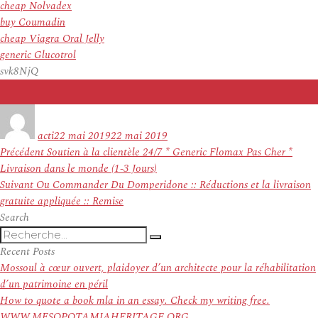
cheap Nolvadex
buy Coumadin
cheap Viagra Oral Jelly
generic Glucotrol
svk8NjQ
Auteur
Publié
le
acti
22 mai 2019
22 mai 2019
Navigation
Article
Précédent
Soutien à la clientèle 24/7 * Generic Flomax Pas Cher *
de
précédent :
Livraison dans le monde (1-3 Jours)
l’article
Article
Suivant
Ou Commander Du Domperidone :: Réductions et la livraison
suivant :
gratuite appliquée :: Remise
Search
Recherche
Recherche
pour
Recent Posts
:
Mossoul à cœur ouvert, plaidoyer d’un architecte pour la réhabilitation
d’un patrimoine en péril
How to quote a book mla in an essay. Check my writing free.
WWW.MESOPOTAMIAHERITAGE.ORG