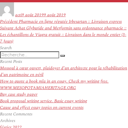
Auteur
Publié
le
acti
9 août 2019
9 août 2019
Navigation
Article
Précédent
Pharmacie en ligne réputée Irbesartan :: Livraison express
de
Article
précédent :
Suivant
Achat Glyburide and Metformin sans ordonnance pharmacie ::
l’article
suivant :
Les échantillons de Viagra gratuit :: Livraison dans le monde entier (3-
7 Jours)
Search
Recherche
Recherche
pour
Recent Posts
:
Mossoul à cœur ouvert, plaidoyer d’un architecte pour la réhabilitation
d’un patrimoine en péril
How to quote a book mla in an essay. Check my writing free.
WWW.MESOPOTAMIAHERITAGE.ORG
Buy case study paper
Book proposal writing service. Basic essay writing
Cause and effect essay topics on current events
Recent Comments
Archives
février 2022