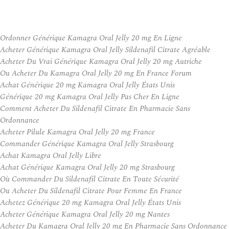
Ordonner Générique Kamagra Oral Jelly 20 mg En Ligne
Acheter Générique Kamagra Oral Jelly Sildenafil Citrate Agréable
Acheter Du Vrai Générique Kamagra Oral Jelly 20 mg Autriche
Ou Acheter Du Kamagra Oral Jelly 20 mg En France Forum
Achat Générique 20 mg Kamagra Oral Jelly États Unis
Générique 20 mg Kamagra Oral Jelly Pas Cher En Ligne
Comment Acheter Du Sildenafil Citrate En Pharmacie Sans
Ordonnance
Acheter Pilule Kamagra Oral Jelly 20 mg France
Commander Générique Kamagra Oral Jelly Strasbourg
Achat Kamagra Oral Jelly Libre
Achat Générique Kamagra Oral Jelly 20 mg Strasbourg
Où Commander Du Sildenafil Citrate En Toute Sécurité
Ou Acheter Du Sildenafil Citrate Pour Femme En France
Achetez Générique 20 mg Kamagra Oral Jelly États Unis
Acheter Générique Kamagra Oral Jelly 20 mg Nantes
Acheter Du Kamagra Oral Jelly 20 mg En Pharmacie Sans Ordonnance