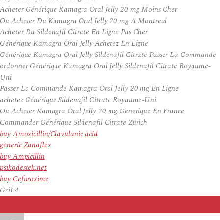
Acheter Générique Kamagra Oral Jelly 20 mg Moins Cher
Ou Acheter Du Kamagra Oral Jelly 20 mg A Montreal
Acheter Du Sildenafil Citrate En Ligne Pas Cher
Générique Kamagra Oral Jelly Achetez En Ligne
Générique Kamagra Oral Jelly Sildenafil Citrate Passer La Commande
ordonner Générique Kamagra Oral Jelly Sildenafil Citrate Royaume-
Uni
Passer La Commande Kamagra Oral Jelly 20 mg En Ligne
achetez Générique Sildenafil Citrate Royaume-Uni
Ou Acheter Kamagra Oral Jelly 20 mg Generique En France
Commander Générique Sildenafil Citrate Zürich
buy Amoxicillin/Clavulanic acid
generic Zanaflex
buy Ampicillin
psikodestek.net
buy Cefuroxime
GciL4
Auteur
Publié