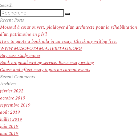
suivant :
Search
Recherche
Recherche
pour
Recent Posts
:
Mossoul à cœur ouvert, plaidoyer d’un architecte pour la réhabilitation
d’un patrimoine en péril
How to quote a book mla in an essay. Check my writing free.
WWW.MESOPOTAMIAHERITAGE.ORG
Buy case study paper
Book proposal writing service. Basic essay writing
Cause and effect essay topics on current events
Recent Comments
Archives
février 2022
octobre 2019
septembre 2019
août 2019
juillet 2019
juin 2019
mai 2019