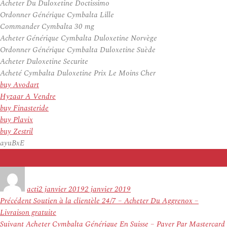
Acheter Du Duloxetine Doctissimo
Ordonner Générique Cymbalta Lille
Commander Cymbalta 30 mg
Acheter Générique Cymbalta Duloxetine Norvège
Ordonner Générique Cymbalta Duloxetine Suède
Acheter Duloxetine Securite
Acheté Cymbalta Duloxetine Prix Le Moins Cher
buy Avodart
Hyzaar A Vendre
buy Finasteride
buy Plavix
buy Zestril
ayuBxE
Auteur
Publié
le
acti
2 janvier 2019
2 janvier 2019
Navigation
Article
Précédent
Soutien à la clientèle 24/7 – Acheter Du Aggrenox –
de
précédent :
Livraison gratuite
l’article
Article
Suivant
Acheter Cymbalta Générique En Suisse – Payer Par Mastercard