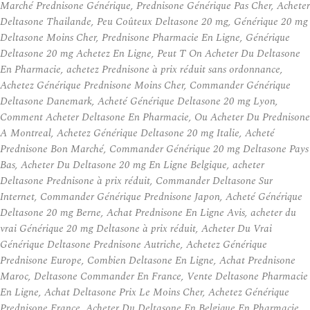
Marché Prednisone Générique, Prednisone Générique Pas Cher, Acheter
Deltasone Thailande, Peu Coûteux Deltasone 20 mg, Générique 20 mg
Deltasone Moins Cher, Prednisone Pharmacie En Ligne, Générique
Deltasone 20 mg Achetez En Ligne, Peut T On Acheter Du Deltasone
En Pharmacie, achetez Prednisone à prix réduit sans ordonnance,
Achetez Générique Prednisone Moins Cher, Commander Générique
Deltasone Danemark, Acheté Générique Deltasone 20 mg Lyon,
Comment Acheter Deltasone En Pharmacie, Ou Acheter Du Prednisone
A Montreal, Achetez Générique Deltasone 20 mg Italie, Acheté
Prednisone Bon Marché, Commander Générique 20 mg Deltasone Pays
Bas, Acheter Du Deltasone 20 mg En Ligne Belgique, acheter
Deltasone Prednisone à prix réduit, Commander Deltasone Sur
Internet, Commander Générique Prednisone Japon, Acheté Générique
Deltasone 20 mg Berne, Achat Prednisone En Ligne Avis, acheter du
vrai Générique 20 mg Deltasone à prix réduit, Acheter Du Vrai
Générique Deltasone Prednisone Autriche, Achetez Générique
Prednisone Europe, Combien Deltasone En Ligne, Achat Prednisone
Maroc, Deltasone Commander En France, Vente Deltasone Pharmacie
En Ligne, Achat Deltasone Prix Le Moins Cher, Achetez Générique
Prednisone France, Acheter Du Deltasone En Belgique En Pharmacie,