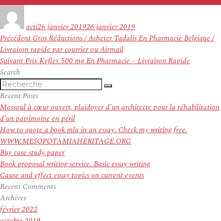
Auteur
Publié
le
acti
26 janvier 2019
26 janvier 2019
Navigation
Article
Précédent
Gros Réductions / Acheter Tadalis En Pharmacie Belgique /
de
précédent :
Livraison rapide par courrier ou Airmail
l’article
Article
Suivant
Prix Keflex 500 mg En Pharmacie – Livraison Rapide
suivant :
Search
Recherche
Recherche
pour
Recent Posts
:
Mossoul à cœur ouvert, plaidoyer d’un architecte pour la réhabilitation
d’un patrimoine en péril
How to quote a book mla in an essay. Check my writing free.
WWW.MESOPOTAMIAHERITAGE.ORG
Buy case study paper
Book proposal writing service. Basic essay writing
Cause and effect essay topics on current events
Recent Comments
Archives
février 2022
octobre 2019