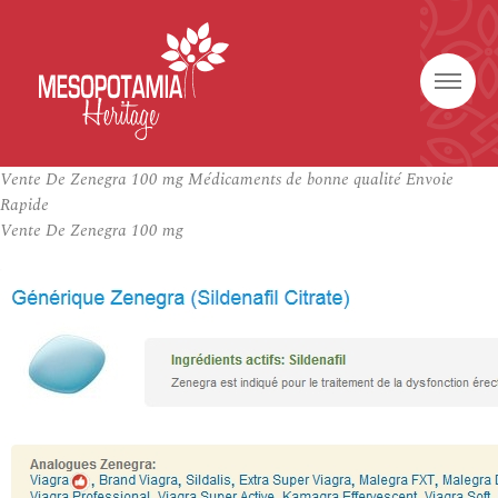
Vente De Zenegra 100 mg Médicaments de bonne qualité Envoie
Rapide
Vente De Zenegra 100 mg