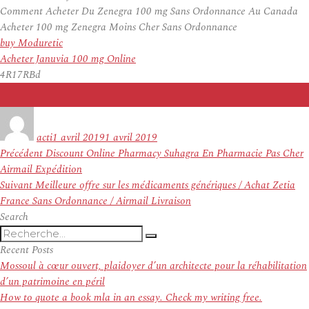
Comment Acheter Du Zenegra 100 mg Sans Ordonnance Au Canada
Acheter 100 mg Zenegra Moins Cher Sans Ordonnance
buy Moduretic
Acheter Januvia 100 mg Online
4R17RBd
Auteur
Publié
le
acti
1 avril 2019
1 avril 2019
Navigation
Article
Précédent
Discount Online Pharmacy Suhagra En Pharmacie Pas Cher
de
précédent :
Airmail Expédition
l’article
Article
Suivant
Meilleure offre sur les médicaments génériques / Achat Zetia
suivant :
France Sans Ordonnance / Airmail Livraison
Search
Recherche
Recherche
pour
Recent Posts
:
Mossoul à cœur ouvert, plaidoyer d’un architecte pour la réhabilitation
d’un patrimoine en péril
How to quote a book mla in an essay. Check my writing free.