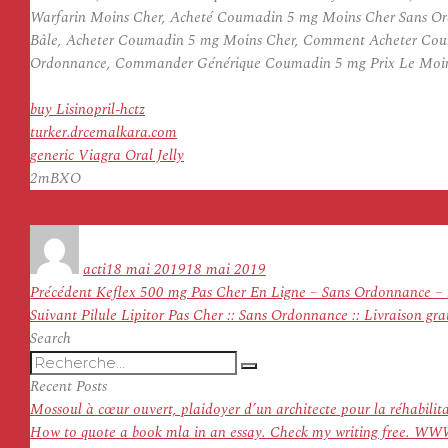
Warfarin Moins Cher, Acheté Coumadin 5 mg Moins Cher Sans O
Bâle, Acheter Coumadin 5 mg Moins Cher, Comment Acheter Coum
Ordonnance, Commander Générique Coumadin 5 mg Prix Le Moins 
buy Lisinopril-hctz
turker.drcemalkara.com
generic Viagra Oral Jelly
2mBXO
Auteur
Publié
le
acti
18 mai 2019
18 mai 2019
Navigation
Article
Précédent
Keflex 500 mg Pas Cher En Ligne – Sans Ordonnance – 
de
Article
précédent :
Suivant
Pilule Lipitor Pas Cher :: Sans Ordonnance :: Livraison gra
l’article
suivant :
Search
Recherche
Recherche
pour
Recent Posts
:
Mossoul à cœur ouvert, plaidoyer d’un architecte pour la réhabilit
How to quote a book mla in an essay. Check my writing f