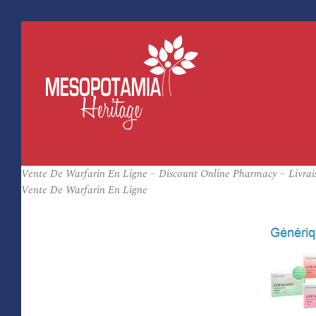
Vente De Warfarin En Ligne – Discount Online Pharmacy – Livrais
Vente De Warfarin En Ligne