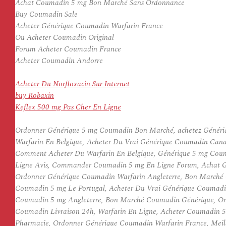
Achat Coumadin 5 mg Bon Marché Sans Ordonnance
Buy Coumadin Sale
Acheter Générique Coumadin Warfarin France
Ou Acheter Coumadin Original
Forum Acheter Coumadin France
Acheter Coumadin Andorre
Acheter Du Norfloxacin Sur Internet
buy Robaxin
Keflex 500 mg Pas Cher En Ligne
Ordonner Générique 5 mg Coumadin Bon Marché, achetez Généri
Warfarin En Belgique, Acheter Du Vrai Générique Coumadin Cana
Comment Acheter Du Warfarin En Belgique, Générique 5 mg Cou
Ligne Avis, Commander Coumadin 5 mg En Ligne Forum, Achat G
Ordonner Générique Coumadin Warfarin Angleterre, Bon Marché 
Coumadin 5 mg Le Portugal, Acheter Du Vrai Générique Coumadi
Coumadin 5 mg Angleterre, Bon Marché Coumadin Générique, Ord
Coumadin Livraison 24h, Warfarin En Ligne, Acheter Coumadin 
Pharmacie, Ordonner Générique Coumadin Warfarin France, Meill