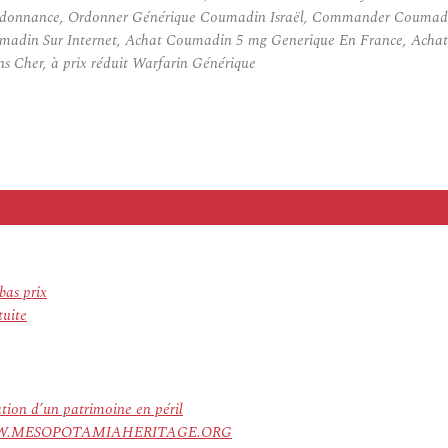
rdonnance, Ordonner Générique Coumadin Israël, Commander Coumadi
adin Sur Internet, Achat Coumadin 5 mg Generique En France, Achat
Cher, à prix réduit Warfarin Générique
bas prix
tuite
ation d’un patrimoine en péril
ree. WWW.MESOPOTAMIAHERITAGE.ORG