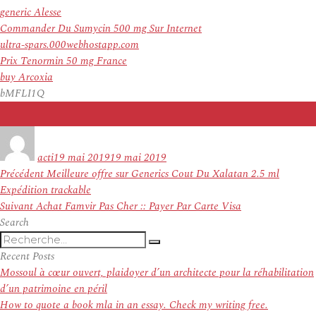
generic Alesse
Commander Du Sumycin 500 mg Sur Internet
ultra-spars.000webhostapp.com
Prix Tenormin 50 mg France
buy Arcoxia
bMFLI1Q
Auteur
Publié
le
acti
19 mai 2019
19 mai 2019
Navigation
Article
Précédent
Meilleure offre sur Generics Cout Du Xalatan 2.5 ml
de
précédent :
Expédition trackable
l’article
Article
Suivant
Achat Famvir Pas Cher :: Payer Par Carte Visa
suivant :
Search
Recherche
Recherche
pour
Recent Posts
:
Mossoul à cœur ouvert, plaidoyer d’un architecte pour la réhabilitation
d’un patrimoine en péril
How to quote a book mla in an essay. Check my writing free.