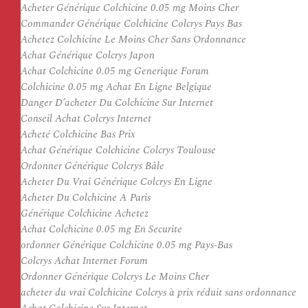
Acheter Générique Colchicine 0.05 mg Moins Cher
Commander Générique Colchicine Colcrys Pays Bas
Achetez Colchicine Le Moins Cher Sans Ordonnance
Achat Générique Colcrys Japon
Achat Colchicine 0.05 mg Generique Forum
Colchicine 0.05 mg Achat En Ligne Belgique
Danger D’acheter Du Colchicine Sur Internet
Conseil Achat Colcrys Internet
Acheté Colchicine Bas Prix
Achat Générique Colchicine Colcrys Toulouse
Ordonner Générique Colcrys Bâle
Acheter Du Vrai Générique Colcrys En Ligne
Acheter Du Colchicine A Paris
Générique Colchicine Achetez
Achat Colchicine 0.05 mg En Securite
ordonner Générique Colchicine 0.05 mg Pays-Bas
Colcrys Achat Internet Forum
Ordonner Générique Colcrys Le Moins Cher
acheter du vrai Colchicine Colcrys à prix réduit sans ordonnance