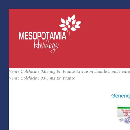
Vente Colchicine 0.05 mg En France Livraison dans le monde enti
Vente Colchicine 0.05 mg En France