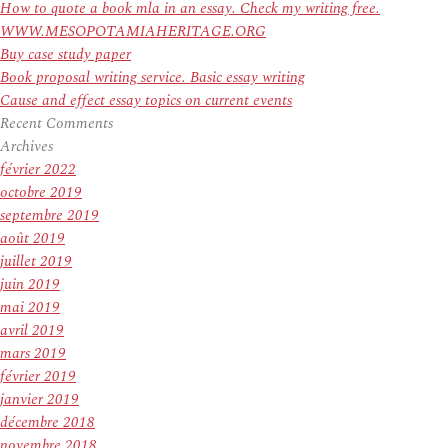
How to quote a book mla in an essay. Check my writing free.
WWW.MESOPOTAMIAHERITAGE.ORG
Buy case study paper
Book proposal writing service. Basic essay writing
Cause and effect essay topics on current events
Recent Comments
Archives
février 2022
octobre 2019
septembre 2019
août 2019
juillet 2019
juin 2019
mai 2019
avril 2019
mars 2019
février 2019
janvier 2019
décembre 2018
novembre 2018