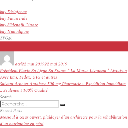
buy Diclofenac
buy Finasteride
buy Sildenafil Citrate
buy Nimodipine
ZPGg6
Auteur
Publié
le
acti
22 mai 2019
22 mai 2019
Navigation
Article
Précédent
Plavix En Ligne En France * La Morue Livraison * Livraison
de
précédent :
Avec Ems, Fedex, UPS et autres
l’article
Article
Suivant
Acheter Antabuse 500 mg Pharmacie :: Expédition Immédiate
suivant :
:: Seulement 100% Qualité
Search
Recherche
Recherche
pour
Recent Posts
:
Mossoul à cœur ouvert, plaidoyer d’un architecte pour la réhabilitation
d’un patrimoine en péril