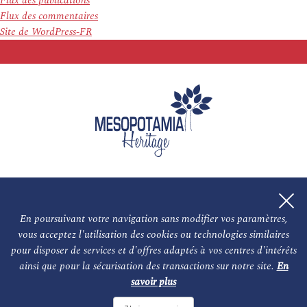
Flux des publications
Flux des commentaires
Site de WordPress-FR
En poursuivant votre navigation sans modifier vos paramètres,
vous acceptez l'utilisation des cookies ou technologies similaires
L'association
NOS PARTENAIRES
pour disposer de services et d'offres adaptés à vos centres d'intérêts
ainsi que pour la sécurisation des transactions sur notre site.
En
Le conseil scientifique et nos experts
Les auteurs
savoir plus
Mentions légales
Nous contacter