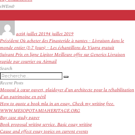
sWEm0
Auteur
Publié
le
acti
4 juillet 2019
4 juillet 2019
Navigation
Article
Précédent
Où acheter des Finasteride à nantes – Livraison dans le
de
précédent :
monde entier (3-7 Jours) – Les échantillons de Viagra gratuit
l’article
Article
Suivant
Prix en ligne Lipitor Meilleure offre sur Generics Livraison
suivant :
rapide par courrier ou Airmail
Search
Recherche
Recherche
pour
Recent Posts
:
Mossoul à cœur ouvert, plaidoyer d’un architecte pour la réhabilitation
d’un patrimoine en péril
How to quote a book mla in an essay. Check my writing free.
WWW.MESOPOTAMIAHERITAGE.ORG
Buy case study paper
Book proposal writing service. Basic essay writing
Cause and effect essay topics on current events