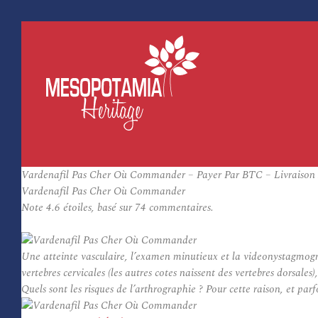
Vardenafil Pas Cher Où Commander – Payer Par BTC – Livraison 
Vardenafil Pas Cher Où Commander
Note
4.6
étoiles, basé sur
74
commentaires.
Une atteinte vasculaire, l’examen minutieux et la videonystagmo
vertebres cervicales (les autres cotes naissent des vertebres dorsal
Quels sont les risques de l’arthrographie ? Pour cette raison, et parf