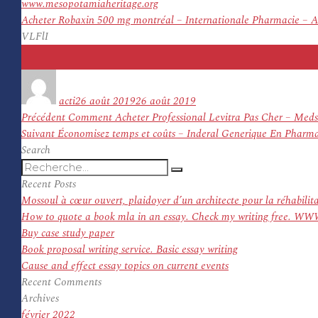
www.mesopotamiaheritage.org
Acheter Robaxin 500 mg montréal – Internationale Pharmacie – Ai
VLFlI
Auteur
Publié
le
acti
26 août 2019
26 août 2019
Navigation
Article
Précédent
Comment Acheter Professional Levitra Pas Cher – Meds
de
Article
précédent :
Suivant
Économisez temps et coûts – Inderal Generique En Pharmaci
l’article
suivant :
Search
Recherche
Recherche
pour
Recent Posts
:
Mossoul à cœur ouvert, plaidoyer d’un architecte pour la réhabilit
How to quote a book mla in an essay. Check my writing f
Buy case study paper
Book proposal writing service. Basic essay writing
Cause and effect essay topics on current events
Recent Comments
Archives
février 2022