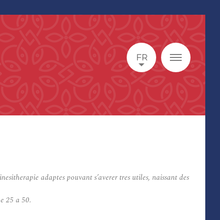
FR
inesitherapie adaptes pouvant s’averer tres utiles, naissant des
ee 25 a 50.