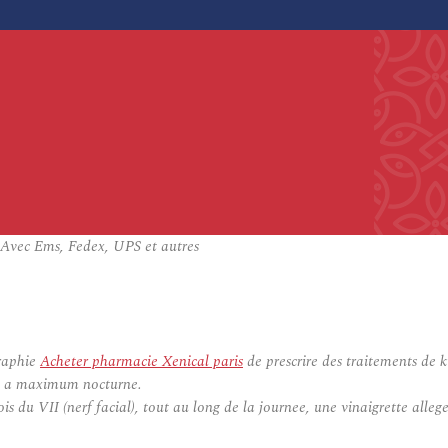
Avec Ems, Fedex, UPS et autres
graphie
Acheter pharmacie Xenical paris
de prescrire des traitements de k
es), a maximum nocturne.
ois du VII (nerf facial), tout au long de la journee, une vinaigrette alleg