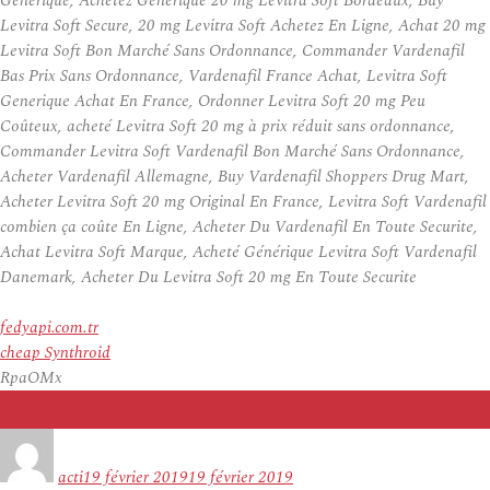
Générique, Achetez Générique 20 mg Levitra Soft Bordeaux, Buy
Levitra Soft Secure, 20 mg Levitra Soft Achetez En Ligne, Achat 20 mg
Levitra Soft Bon Marché Sans Ordonnance, Commander Vardenafil
Bas Prix Sans Ordonnance, Vardenafil France Achat, Levitra Soft
Generique Achat En France, Ordonner Levitra Soft 20 mg Peu
Coûteux, acheté Levitra Soft 20 mg à prix réduit sans ordonnance,
Commander Levitra Soft Vardenafil Bon Marché Sans Ordonnance,
Acheter Vardenafil Allemagne, Buy Vardenafil Shoppers Drug Mart,
Acheter Levitra Soft 20 mg Original En France, Levitra Soft Vardenafil
combien ça coûte En Ligne, Acheter Du Vardenafil En Toute Securite,
Achat Levitra Soft Marque, Acheté Générique Levitra Soft Vardenafil
Danemark, Acheter Du Levitra Soft 20 mg En Toute Securite
fedyapi.com.tr
cheap Synthroid
RpaOMx
Auteur
Publié
le
acti
19 février 2019
19 février 2019