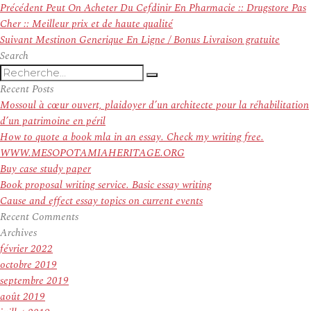
Navigation
Article
Précédent
Peut On Acheter Du Cefdinir En Pharmacie :: Drugstore Pas
de
précédent :
Cher :: Meilleur prix et de haute qualité
l’article
Article
Suivant
Mestinon Generique En Ligne / Bonus Livraison gratuite
suivant :
Search
Recherche
Recherche
pour
Recent Posts
:
Mossoul à cœur ouvert, plaidoyer d’un architecte pour la réhabilitation
d’un patrimoine en péril
How to quote a book mla in an essay. Check my writing free.
WWW.MESOPOTAMIAHERITAGE.ORG
Buy case study paper
Book proposal writing service. Basic essay writing
Cause and effect essay topics on current events
Recent Comments
Archives
février 2022
octobre 2019
septembre 2019
août 2019