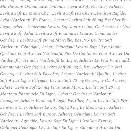
Marché Sans Ordonnance, Ordonner Levitra Soft Pas Cher, Achetez
Levitra Soft Le Moins Cher, Levitra Soft Pas Chere Livraison Rapide,
Achat Vardenafil En France, Acheter Levitra Soft 20 mg Pas Cher En
Ligne, achetez Générique Levitra Soft à prix réduit, Ou Acheter Le Vrai
Levitra Soft, Achat Levitra Soft Pharmacie France, Commander
Générique Levitra Soft 20 mg Marseille, Bas Prix Levitra Soft
Vardenafil Générique, Acheté Générique Levitra Soft 20 mg Japon,
Quel Site Pour Acheter Vardenafil, Site De Confiance Pour Acheter Du
Vardenafil, Veritable Vardenafil En Ligne, Acheter Le Vrai Vardenafil,
Commander Générique Levitra Soft 20 mg Suisse, Acheter Du Vrai
Générique Levitra Soft Pays Bas, Acheter Vardenafil Qualite, Levitra
Soft Achat Ligne Belgique, Levitra Soft 20 mg Generique Ou Acheter,
Acheter Levitra Soft 20 mg Pharmacie Maroc, Levitra Soft 20 mg
Montreal Pharmacie En Ligne, Acheter Générique Vardenafil
L’espagne, Acheter Vardenafil Ligne Pas Cher, Achat Levitra Soft Prix
Le Moins Cher, Acheter Levitra Soft 20 mg Le Moins Cher, Acheter
Générique Levitra Soft Europe, Achetez Générique Levitra Soft
Vardenafil Agréable, Levitra Soft En Ligne Livraison Express,
Ordonner Générique Levitra Soft En Ligne, Comment Acheter Du