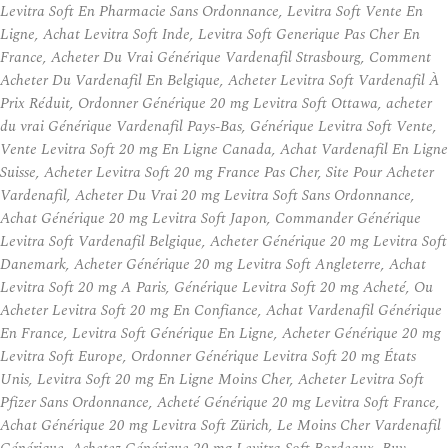
Levitra Soft En Pharmacie Sans Ordonnance, Levitra Soft Vente En
Ligne, Achat Levitra Soft Inde, Levitra Soft Generique Pas Cher En
France, Acheter Du Vrai Générique Vardenafil Strasbourg, Comment
Acheter Du Vardenafil En Belgique, Acheter Levitra Soft Vardenafil À
Prix Réduit, Ordonner Générique 20 mg Levitra Soft Ottawa, acheter
du vrai Générique Vardenafil Pays-Bas, Générique Levitra Soft Vente,
Vente Levitra Soft 20 mg En Ligne Canada, Achat Vardenafil En Ligne
Suisse, Acheter Levitra Soft 20 mg France Pas Cher, Site Pour Acheter
Vardenafil, Acheter Du Vrai 20 mg Levitra Soft Sans Ordonnance,
Achat Générique 20 mg Levitra Soft Japon, Commander Générique
Levitra Soft Vardenafil Belgique, Acheter Générique 20 mg Levitra Soft
Danemark, Acheter Générique 20 mg Levitra Soft Angleterre, Achat
Levitra Soft 20 mg A Paris, Générique Levitra Soft 20 mg Acheté, Ou
Acheter Levitra Soft 20 mg En Confiance, Achat Vardenafil Générique
En France, Levitra Soft Générique En Ligne, Acheter Générique 20 mg
Levitra Soft Europe, Ordonner Générique Levitra Soft 20 mg États
Unis, Levitra Soft 20 mg En Ligne Moins Cher, Acheter Levitra Soft
Pfizer Sans Ordonnance, Acheté Générique 20 mg Levitra Soft France,
Achat Générique 20 mg Levitra Soft Zürich, Le Moins Cher Vardenafil