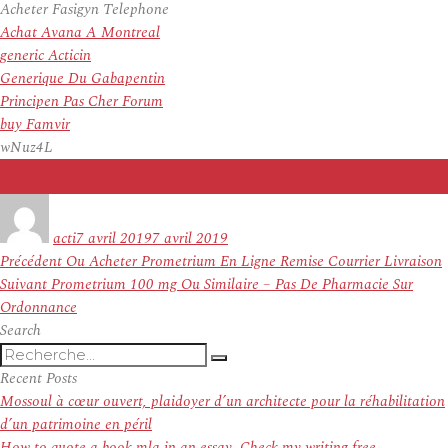
Acheter Fasigyn Telephone
Achat Avana A Montreal
generic Acticin
Generique Du Gabapentin
Principen Pas Cher Forum
buy Famvir
wNuz4L
Auteur
Publié
le
acti
7 avril 2019
7 avril 2019
Navigation
Article
Précédent
Ou Acheter Prometrium En Ligne Remise Courrier Livraison
de
Article
précédent :
Suivant
Prometrium 100 mg Ou Similaire – Pas De Pharmacie Sur
l’article
suivant :
Ordonnance
Search
Recherche
Recherche
pour
Recent Posts
:
Mossoul à cœur ouvert, plaidoyer d’un architecte pour la réhabilitation
d’un patrimoine en péril
How to quote a book mla in an essay. Check my writing free.