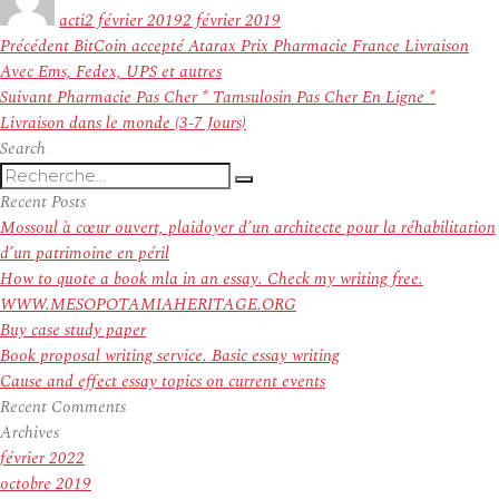
le
acti
2 février 2019
2 février 2019
Navigation
Article
Précédent
BitCoin accepté Atarax Prix Pharmacie France Livraison
de
précédent :
Avec Ems, Fedex, UPS et autres
l’article
Article
Suivant
Pharmacie Pas Cher * Tamsulosin Pas Cher En Ligne *
suivant :
Livraison dans le monde (3-7 Jours)
Search
Recherche
Recherche
pour
Recent Posts
:
Mossoul à cœur ouvert, plaidoyer d’un architecte pour la réhabilitation
d’un patrimoine en péril
How to quote a book mla in an essay. Check my writing free.
WWW.MESOPOTAMIAHERITAGE.ORG
Buy case study paper
Book proposal writing service. Basic essay writing
Cause and effect essay topics on current events
Recent Comments
Archives
février 2022
octobre 2019