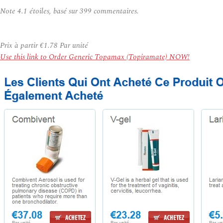
Note
4.1
étoiles, basé sur
399
commentaires.
Prix à partir
€1.78
Par unité
Use this link to Order Generic Topamax (Topiramate) NOW!