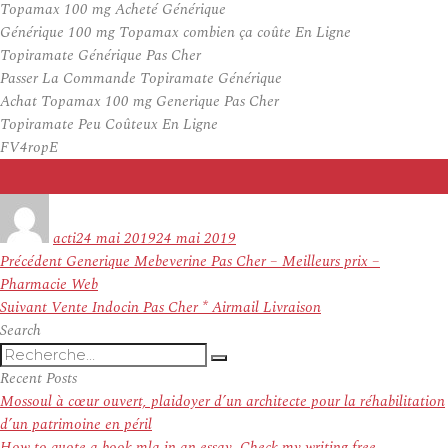
Topamax 100 mg Acheté Générique
Générique 100 mg Topamax combien ça coûte En Ligne
Topiramate Générique Pas Cher
Passer La Commande Topiramate Générique
Achat Topamax 100 mg Generique Pas Cher
Topiramate Peu Coûteux En Ligne
FV4ropE
Auteur
Publié
le
acti
24 mai 2019
24 mai 2019
Navigation
Article
Précédent
Generique Mebeverine Pas Cher – Meilleurs prix –
de
précédent :
Pharmacie Web
l’article
Article
Suivant
Vente Indocin Pas Cher * Airmail Livraison
suivant :
Search
Recherche
Recherche
pour
Recent Posts
:
Mossoul à cœur ouvert, plaidoyer d’un architecte pour la réhabilitation
d’un patrimoine en péril
How to quote a book mla in an essay. Check my writing free.