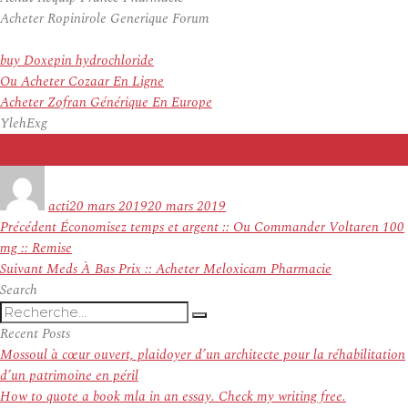
Acheter Ropinirole Generique Forum
buy Doxepin hydrochloride
Ou Acheter Cozaar En Ligne
Acheter Zofran Générique En Europe
YlehExg
Auteur
Publié
le
acti
20 mars 2019
20 mars 2019
Navigation
Article
Précédent
Économisez temps et argent :: Ou Commander Voltaren 100
de
précédent :
mg :: Remise
l’article
Article
Suivant
Meds À Bas Prix :: Acheter Meloxicam Pharmacie
suivant :
Search
Recherche
Recherche
pour
Recent Posts
:
Mossoul à cœur ouvert, plaidoyer d’un architecte pour la réhabilitation
d’un patrimoine en péril
How to quote a book mla in an essay. Check my writing free.